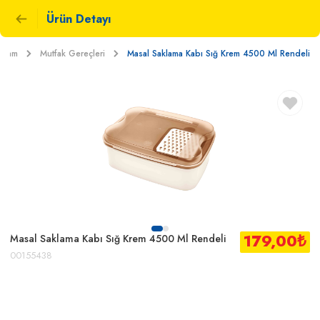
Ürün Detayı
Yaşam
Mutfak Gereçleri
Masal Saklama Kabı Sığ Krem 4500 Ml Rendeli
179,00
₺
Masal Saklama Kabı Sığ Krem 4500 Ml Rendeli
00155438