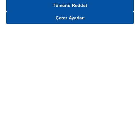
Tümünü Reddet
Çerez Ayarları
Gelince Haber Ver
Mağaza stokları ile sınırlıdır. Stoklar, satış noktası ve müşteri adresi bazında
değişiklik gösterebilir.
Bu üründen en fazla
100
adet sipariş verilebilir. Belirtilen adet üzerindeki
siparişlerin iptal edilmesi hakkı saklıdır.