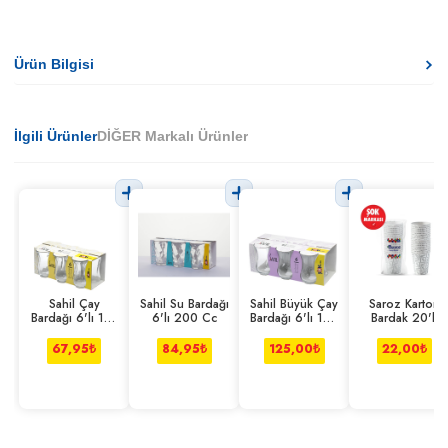
Ürün Bilgisi
İlgili Ürünler
DİĞER Markalı Ürünler
Sahil Çay
Sahil Su Bardağı
Sahil Büyük Çay
Saroz Karton
Bardağı 6'lı 110
6'lı 200 Cc
Bardağı 6'lı 165
Bardak 20'li
Cc
Cc
67,95
₺
84,95
₺
125,00
₺
22,00
₺