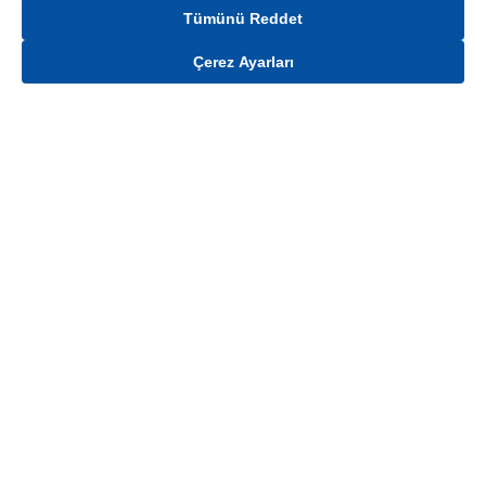
Tümünü Reddet
Çerez Ayarları
Gelince Haber Ver
Mağaza stokları ile sınırlıdır. Stoklar, satış noktası ve müşteri adresi bazında
değişiklik gösterebilir.
Bu üründen en fazla
100
adet sipariş verilebilir. Belirtilen adet üzerindeki
siparişlerin iptal edilmesi hakkı saklıdır.