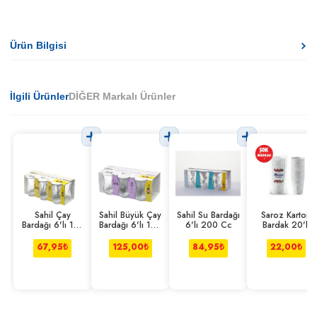
Ürün Bilgisi
İlgili Ürünler
DİĞER Markalı Ürünler
Sahil Çay
Sahil Büyük Çay
Sahil Su Bardağı
Saroz Karton
Bardağı 6'lı 110
Bardağı 6'lı 165
6'lı 200 Cc
Bardak 20'li
Cc
Cc
67,95
₺
125,00
₺
84,95
₺
22,00
₺