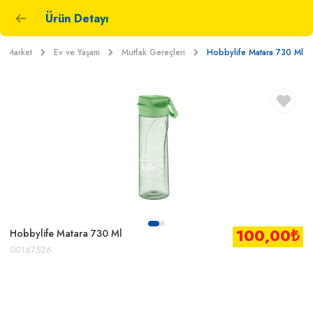
Ürün Detayı
Market
Ev ve Yaşam
Mutfak Gereçleri
Hobbylife Matara 730 Ml
100,00
₺
Hobbylife Matara 730 Ml
00167526