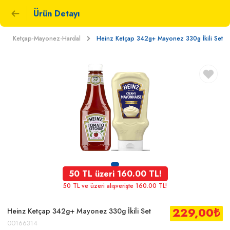
Ürün Detayı
Ketçap-Mayonez-Hardal
Heinz Ketçap 342g+ Mayonez 330g İkili Set
50 TL üzeri 160.00 TL!
50 TL ve üzeri alışverişte 160.00 TL!
229,00
₺
Heinz Ketçap 342g+ Mayonez 330g İkili Set
00166314