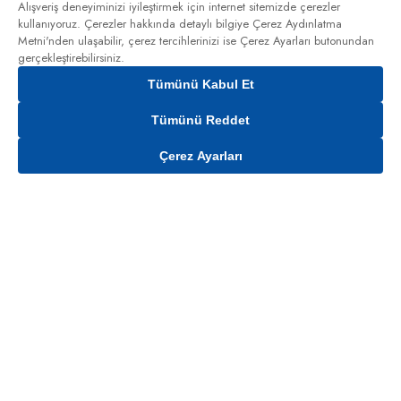
Alışveriş deneyiminizi iyileştirmek için internet sitemizde çerezler
kullanıyoruz. Çerezler hakkında detaylı bilgiye
Çerez Aydınlatma
Metni'nden
ulaşabilir, çerez tercihlerinizi ise Çerez Ayarları butonundan
gerçekleştirebilirsiniz.
Tümünü Kabul Et
Tümünü Reddet
Çerez Ayarları
Sepete Ekle