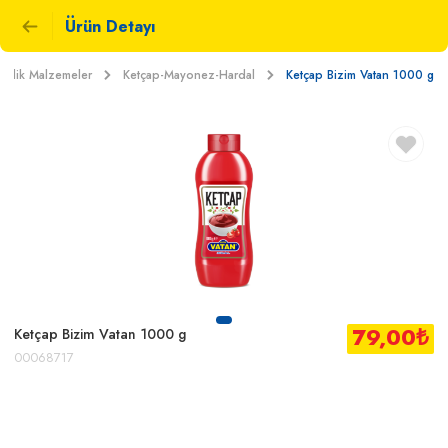
Ürün Detayı
eklik Malzemeler
Ketçap-Mayonez-Hardal
Ketçap Bizim Vatan 1000 g
79,00
₺
Ketçap Bizim Vatan 1000 g
00068717