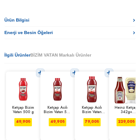
Ürün Bilgisi
Enerji ve Besin Öğeleri
İlgili Ürünler
BİZİM VATAN Markalı Ürünler
Ketçap Bizim
Ketçap Acılı
Ketçap Acılı
Heinz Ketçap
Vatan 500 g
Bizim Vatan 500
Bizim Vatan
342g+
g
1000 g
Mayonez 330g
İkili Set
49,90
₺
49,90
₺
79,00
₺
229,00
₺