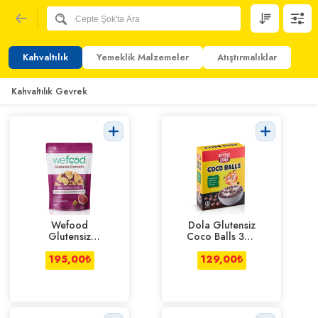
Kahvaltılık
Yemeklik Malzemeler
Atıştırmalıklar
Kahvaltılık Gevrek
Wefood
Dola Glutensiz
Glutensiz
Coco Balls 300
Granola Kuru
g
İncir&Cevizli
195,00
₺
129,00
₺
250 g