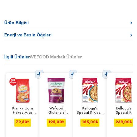
Ürün Bilgisi
Enerji ve Besin Öğeleri
İlgili Ürünler
WEFOOD Markalı Ürünler
Kranky Corn
Wefood
Kellogg's
Kellogg's
Flakes Mısır
Glutensiz
Special K Klasik
Special K
Gevreği 500 g
Granola Kuru
Tam Buğday ve
Kırmızı Meyveli
İncir&Cevizli
Pirinç Gevreği
Tam Buğday ve
79,50
₺
195,00
₺
165,00
₺
239,00
₺
250 g
420 g
Pirinç Gevreği
400 g