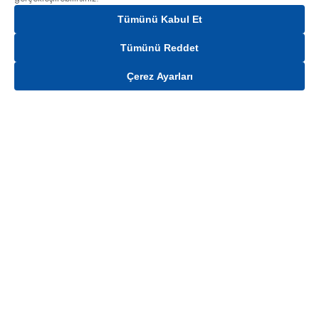
Tümünü Kabul Et
Tümünü Reddet
Çerez Ayarları
Sepete Ekle
Mağaza stokları ile sınırlıdır. Stoklar, satış noktası ve müşteri adresi bazında
değişiklik gösterebilir.