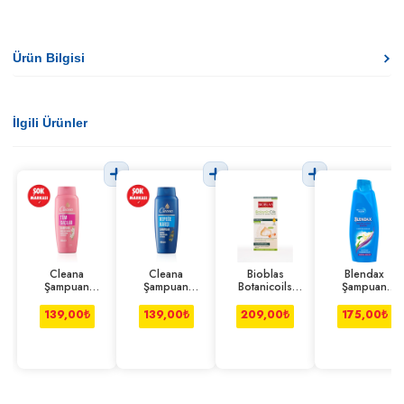
Ürün Bilgisi
İlgili Ürünler
Cleana
Cleana
Bioblas
Blendax
Şampuan
Şampuan
Botanicoils
Şampuan
Güçlü&Parlak
Kepeğe Karşı
Sarımsak
Yasemin Özlü
Yasemin Özlü
Zeytinyağlı 600
Şampuanı 360
500 ml
139,00
₺
139,00
₺
209,00
₺
175,00
₺
600 ml
ml
ml