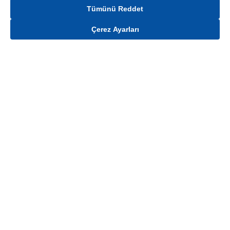
Tümünü Reddet
Çerez Ayarları
Gelince Haber Ver
Mağaza stokları ile sınırlıdır. Stoklar, satış noktası ve müşteri adresi bazında
değişiklik gösterebilir.
Bu üründen en fazla
100
adet sipariş verilebilir. Belirtilen adet üzerindeki
siparişlerin iptal edilmesi hakkı saklıdır.