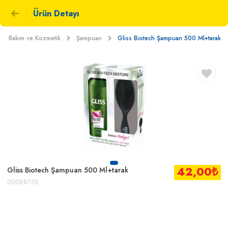
Ürün Detayı
isel Bakım ve Kozmetik
Şampuan
Gliss Biotech Şampuan 500 Ml+tarak
42,00
₺
Gliss Biotech Şampuan 500 Ml+tarak
00088738