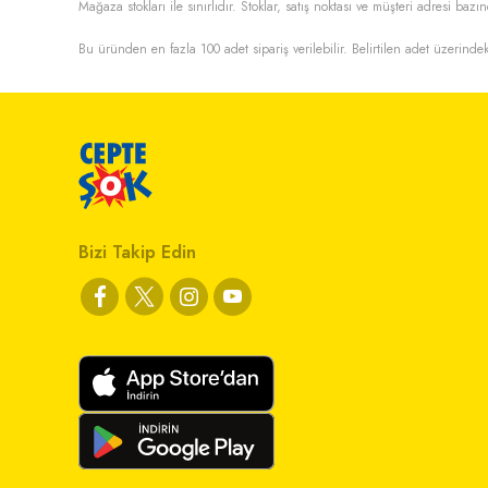
Mağaza stokları ile sınırlıdır. Stoklar, satış noktası ve müşteri adresi bazın
Bu üründen en fazla
100
adet sipariş verilebilir. Belirtilen adet üzerindek
Bizi Takip Edin