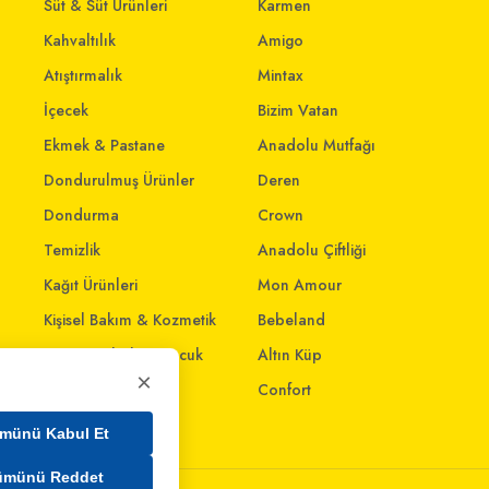
Süt & Süt Ürünleri
Karmen
Kahvaltılık
Amigo
Atıştırmalık
Mintax
İçecek
Bizim Vatan
Ekmek & Pastane
Anadolu Mutfağı
Dondurulmuş Ürünler
Deren
Dondurma
Crown
Temizlik
Anadolu Çiftliği
Kağıt Ürünleri
Mon Amour
Kişisel Bakım & Kozmetik
Bebeland
Anne - Bebek & Çocuk
Altın Küp
×
Oyuncak
Confort
Ev & Yaşam
münü Kabul Et
ümünü Reddet