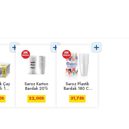
ük Çay
Saroz Karton
Saroz Plastik
lı 165
Bardak 20'li
Bardak 180 Cc
20'li
0
₺
22,00
₺
31,75
₺