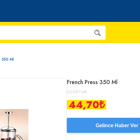
s 350 Ml
French Press 350 Ml
00091148
44,70
₺
Gelince Haber Ver