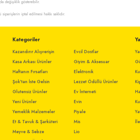
da değişiklik gösterebilir.
i siparişlerin iptal edilmesi hakkı saklıdır.
Kategoriler
Y
Kazandırır Alışverişin
Evcil Dostlar
Ya
Kasa Arkası Ürünler
Giyim & Aksesuar
Gü
Haftanın Fırsatları
Elektronik
Ku
Şok'tan İste Gelsin
Lezzet Ödüllü Ürünler
Ki
Glutensiz Ürünler
Ev İnterneti
Ha
Yeni Ürünler
Evin
Ku
Yemeklik Malzemeler
Piyale
Yat
Et & Tavuk & Şarküteri
Mis
İl
Meyve & Sebze
Lio