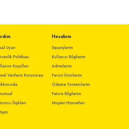
ardım
Hesabım
sal Uyarı
Siparişlerim
venlik Politikası
Kullanıcı Bilgilerim
llanım Koşulları
Adreslerim
şisel Verilerin Korunması
Favori Ürünlerim
kkımızda
Ödeme Yöntemlerim
rumsal
Fatura Bilgilerim
ırımcı İlişkileri
Müşteri Hizmetleri
etişim