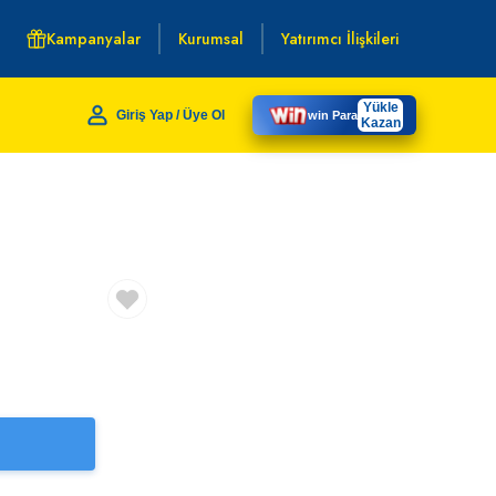
Kampanyalar
Kurumsal
Yatırımcı İlişkileri
Yükle
Giriş Yap / Üye Ol
win Para
Kazan