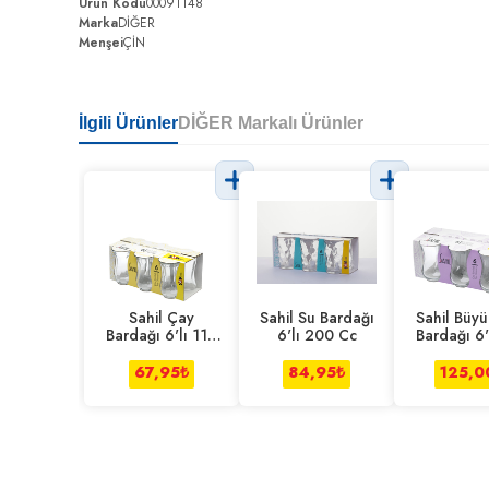
Ürün Kodu
00091148
Marka
DİĞER
Menşei
ÇİN
İlgili Ürünler
DİĞER Markalı Ürünler
Sahil Çay
Sahil Su Bardağı
Sahil Büy
Bardağı 6'lı 110
6'lı 200 Cc
Bardağı 6'
Cc
Cc
67,95
₺
84,95
₺
125,0