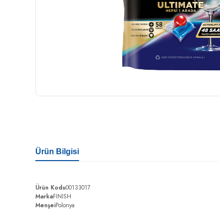
Ürün Bilgisi
Ürün Kodu
00133017
Marka
FINISH
Menşei
Polonya