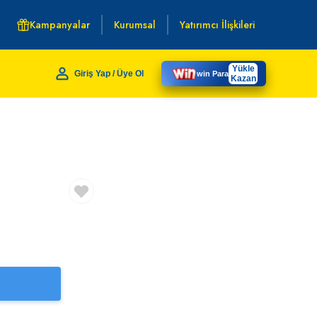
Kampanyalar
Kurumsal
Yatırımcı İlişkileri
Yükle
Giriş Yap / Üye Ol
win Para
Kazan