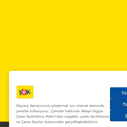
Tü
T
Alışveriş deneyiminizi iyileştirmek için internet sitemizde
çerezler kullanıyoruz. Çerezler hakkında detaylı bilgiye
Bizi Arayın:
0 850 808 00 00
Bize Yazın:
musterihiz
Çerez Aydınlatma Metni'nden
ulaşabilir, çerez tercihlerinizi
ise Çerez Ayarları butonundan gerçekleştirebilirsiniz.