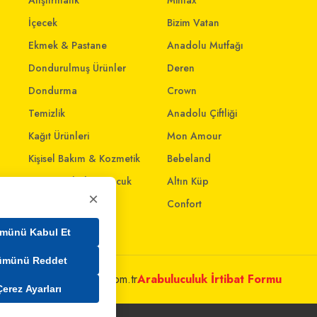
Atıştırmalık
Mintax
İçecek
Bizim Vatan
Ekmek & Pastane
Anadolu Mutfağı
Dondurulmuş Ürünler
Deren
Dondurma
Crown
Temizlik
Anadolu Çiftliği
Kağıt Ürünleri
Mon Amour
Kişisel Bakım & Kozmetik
Bebeland
Anne - Bebek & Çocuk
Altın Küp
×
Oyuncak
Confort
Ev & Yaşam
münü Kabul Et
ümünü Reddet
metleri@mim.sokmarket.com.tr
Arabuluculuk İrtibat Formu
Çerez Ayarları