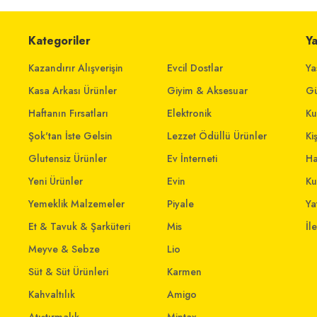
Kategoriler
Y
Kazandırır Alışverişin
Evcil Dostlar
Ya
Kasa Arkası Ürünler
Giyim & Aksesuar
Gü
Haftanın Fırsatları
Elektronik
Ku
Şok'tan İste Gelsin
Lezzet Ödüllü Ürünler
Ki
Glutensiz Ürünler
Ev İnterneti
Ha
Yeni Ürünler
Evin
Ku
Yemeklik Malzemeler
Piyale
Yat
Et & Tavuk & Şarküteri
Mis
İl
Meyve & Sebze
Lio
Süt & Süt Ürünleri
Karmen
Kahvaltılık
Amigo