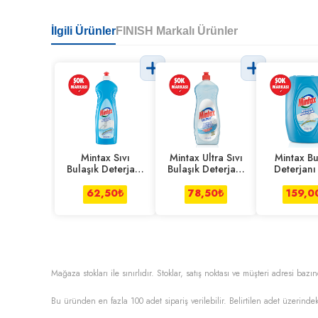
İlgili Ürünler
FINISH Markalı Ürünler
Mintax Sıvı
Mintax Ultra Sıvı
Mintax Bu
Bulaşık Deterjanı
Bulaşık Deterjanı
Deterjanı
Limonlu 750 ml
750 ml
62,50
₺
78,50
₺
159,0
Mağaza stokları ile sınırlıdır. Stoklar, satış noktası ve müşteri adresi bazın
Bu üründen en fazla
100
adet sipariş verilebilir. Belirtilen adet üzerindek