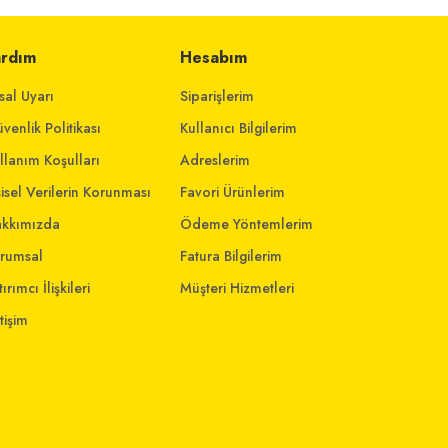
ardım
Hesabım
sal Uyarı
Siparişlerim
venlik Politikası
Kullanıcı Bilgilerim
llanım Koşulları
Adreslerim
şisel Verilerin Korunması
Favori Ürünlerim
kkımızda
Ödeme Yöntemlerim
rumsal
Fatura Bilgilerim
ırımcı İlişkileri
Müşteri Hizmetleri
etişim