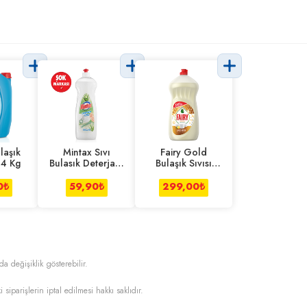
laşık
Mintax Sıvı
Fairy Gold
 4 Kg
Bulasık Deterjanı
Bulaşık Sıvısı
Losyon 750 ml
1500 Ml
0
₺
59,90
₺
299,00
₺
da değişiklik gösterebilir.
i siparişlerin iptal edilmesi hakkı saklıdır.