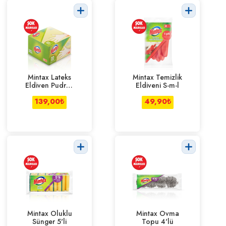
Mintax Lateks
Mintax Temizlik
Eldiven Pudralı
Eldiveni S-m-l
50 Adet
139,00
₺
49,90
₺
Mintax Oluklu
Mintax Ovma
Sünger 5'li
Topu 4'lü