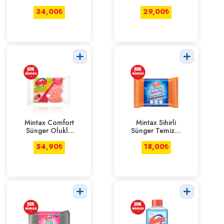
34,00
₺
29,00
₺
Mintax Comfort
Mintax Sihirli
Sünger Oluklu
Sünger Temizlik
2'li
Bezi
54,90
₺
18,00
₺