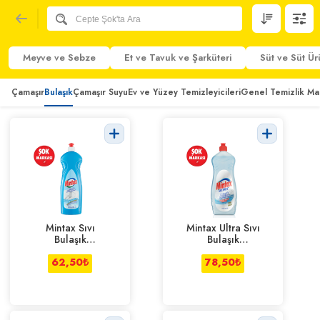
Meyve ve Sebze
Et ve Tavuk ve Şarküteri
Süt ve Süt Ür
Çamaşır
Bulaşık
Çamaşır Suyu
Ev ve Yüzey Temizleyicileri
Genel Temizlik Ma
Mintax Sıvı
Mintax Ultra Sıvı
Bulaşık
Bulaşık
Deterjanı
Deterjanı 750
Limonlu 750 ml
62,50
₺
78,50
ml
₺