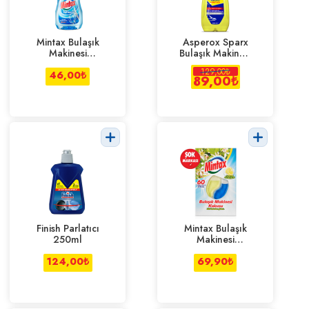
Mintax Bulaşık
Asperox Sparx
Makinesi
Bulaşık Makinesi
Parlatıcısı 450
Parlatıcısı 400
129,00
₺
46,00
ml
₺
Ml
89,00
₺
Finish Parlatıcı
Mintax Bulaşık
250ml
Makinesi
Kokusu
124,00
₺
69,90
₺