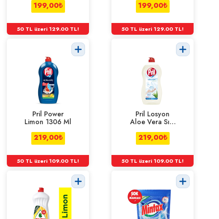
Sensitive 1500
199,00
₺
199,00
1500 Ml
₺
Ml
50 TL üzeri 129.00 TL!
50 TL üzeri 129.00 TL!
Pril Power
Pril Losyon
Limon 1306 Ml
Aloe Vera Sıvı
Bulaşık
219,00
₺
Deterjanı 1405
219,00
₺
Ml
50 TL üzeri 109.00 TL!
50 TL üzeri 109.00 TL!