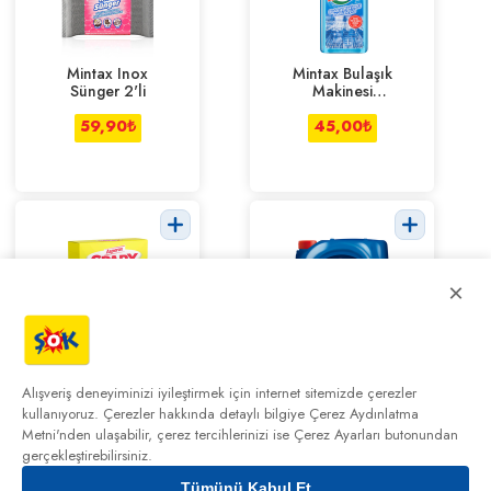
Mintax Inox
Mintax Bulaşık
Sünger 2'li
Makinesi
Temizleyici 250
59,90
₺
45,00
ml
₺
×
Asperox Sparx
Pril Klasik Limon
Limon Kokulu
Bulaşık
Alışveriş deneyiminizi iyileştirmek için internet sitemizde çerezler
Kaya Tuzu 1.5
Deterjanı 4 Kg
kullanıyoruz. Çerezler hakkında detaylı bilgiye
Çerez Aydınlatma
129,00
₺
Kg
299,00
₺
89,00
₺
Metni'nden
ulaşabilir, çerez tercihlerinizi ise Çerez Ayarları butonundan
gerçekleştirebilirsiniz.
Tümünü Kabul Et