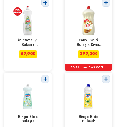
Mintax Sıvı
Fairy Gold
Bulasık
Bulaşık Sıvısı
Deterjanı
1500 Ml
Losyon 750 ml
59,90
₺
299,00
₺
50 TL üzeri 169.00 TL!
Bingo Elde
Bingo Elde
Bulaşık
Bulaşık
Deterjanı
Deterjanı Limon