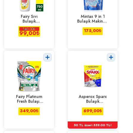
Fairy Sıvı
Mintax 9 in 1
Bulaşık
Bulaşık Makinesi
Deterjanı 750
Tableti
140,00
₺
Ml
Deterjanı 50'li
175,00
₺
99,00
₺
Fairy Platinum
Asperox Sparx
Fresh Bulaşık
Bulaşık
Makinesi Kapsül
Makinası
349,00
40'lı
₺
Kapsülü 72'li
699,00
₺
50 TL üzeri 359.00 TL!