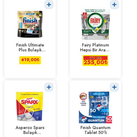
Finish Ultimate
Fairy Platinum
Plus Bulaşık
Hepsi Bir Arada
Makinesi Tablet
Bulaşık Makinesi
379,00
₺
419,00
27'li
₺
Kapsül 30'lu
255,00
₺
Asperox Sparx
Finish Quantum
Bulaşık
Tablet 50'li