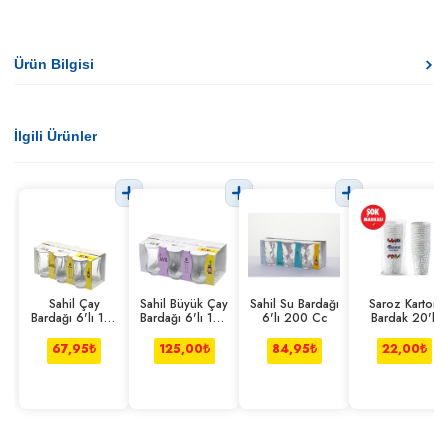
Ürün Bilgisi
İlgili Ürünler
Sahil Çay
Sahil Büyük Çay
Sahil Su Bardağı
Saroz Karton
Bardağı 6'lı 110
Bardağı 6'lı 165
6'lı 200 Cc
Bardak 20'li
Cc
Cc
67,95
₺
125,00
₺
84,95
₺
22,00
₺