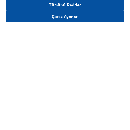
Tümünü Reddet
Çerez Ayarları
Gelince Haber Ver
Mağaza stokları ile sınırlıdır. Stoklar, satış noktası ve müşteri adresi bazında
değişiklik gösterebilir.
Bu üründen en fazla
100
adet sipariş verilebilir. Belirtilen adet üzerindeki
siparişlerin iptal edilmesi hakkı saklıdır.