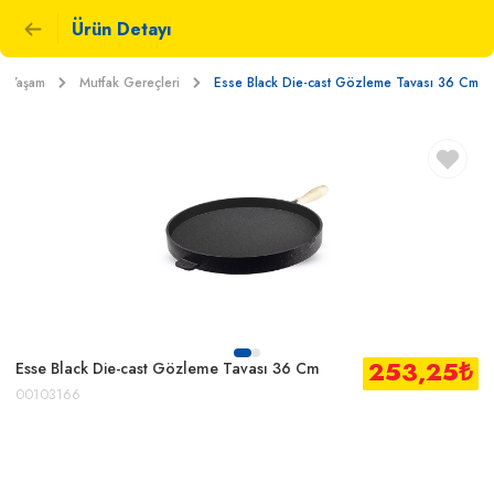
Ürün Detayı
e Yaşam
Mutfak Gereçleri
Esse Black Die-cast Gözleme Tavası 36 Cm
253,25
₺
Esse Black Die-cast Gözleme Tavası 36 Cm
00103166