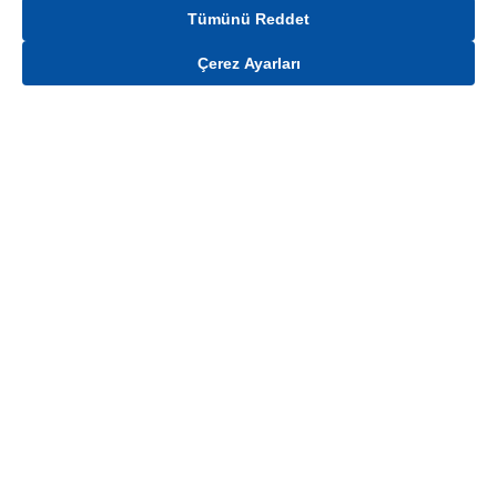
Tümünü Reddet
Çerez Ayarları
Gelince Haber Ver
Mağaza stokları ile sınırlıdır. Stoklar, satış noktası ve müşteri adresi bazında
değişiklik gösterebilir.
Bu üründen en fazla
100
adet sipariş verilebilir. Belirtilen adet üzerindeki
siparişlerin iptal edilmesi hakkı saklıdır.