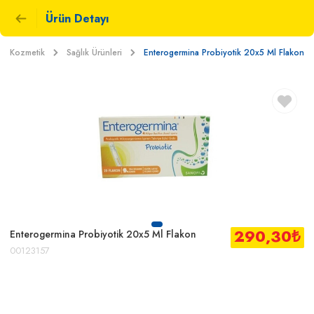
Ürün Detayı
 ve Kozmetik
Sağlık Ürünleri
Enterogermina Probiyotik 20x5 Ml Flakon
290,30
₺
Enterogermina Probiyotik 20x5 Ml Flakon
00123157