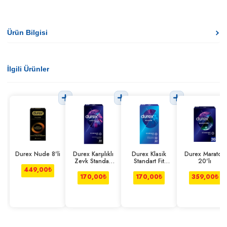
Ürün Bilgisi
İlgili Ürünler
Durex Nude 8'li
Durex Karşılıklı
Durex Klasik
Durex Maraton
Zevk Standart
Standart Fit
20'lı
Fit 10'lu
10'lu
449,00
₺
170,00
₺
170,00
₺
359,00
₺