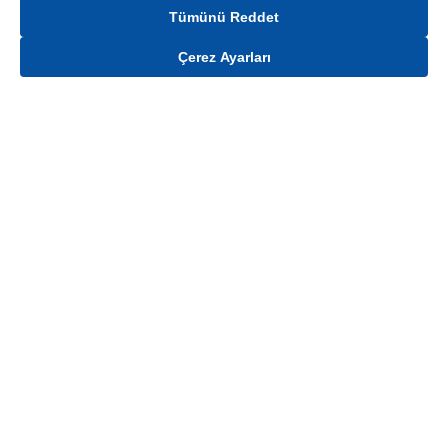
Tümünü Reddet
Çerez Ayarları
Gelince Haber Ver
Mağaza stokları ile sınırlıdır. Stoklar, satış noktası ve müşteri adresi bazında
değişiklik gösterebilir.
Bu üründen en fazla
100
adet sipariş verilebilir. Belirtilen adet üzerindeki
siparişlerin iptal edilmesi hakkı saklıdır.