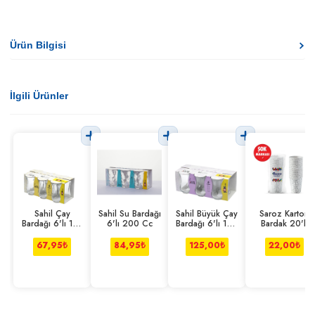
Ürün Bilgisi
İlgili Ürünler
Sahil Çay
Sahil Su Bardağı
Sahil Büyük Çay
Saroz Karton
Bardağı 6'lı 110
6'lı 200 Cc
Bardağı 6'lı 165
Bardak 20'li
Cc
Cc
67,95
₺
84,95
₺
125,00
₺
22,00
₺