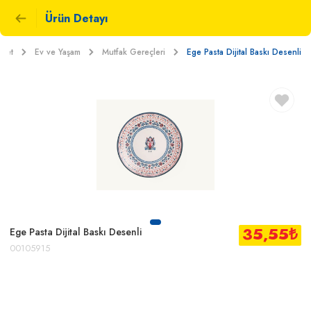
Ürün Detayı
rket
Ev ve Yaşam
Mutfak Gereçleri
Ege Pasta Dijital Baskı Desenli
35,55
₺
Ege Pasta Dijital Baskı Desenli
00105915