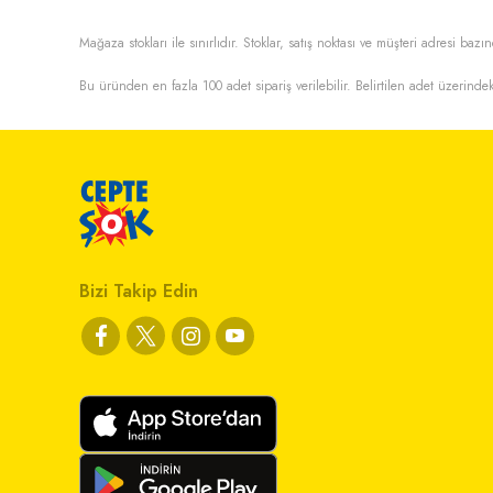
Mağaza stokları ile sınırlıdır. Stoklar, satış noktası ve müşteri adresi bazın
Bu üründen en fazla
100
adet sipariş verilebilir. Belirtilen adet üzerindek
Bizi Takip Edin