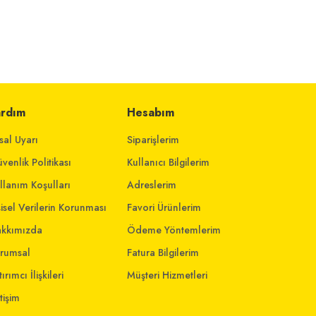
ardım
Hesabım
sal Uyarı
Siparişlerim
venlik Politikası
Kullanıcı Bilgilerim
llanım Koşulları
Adreslerim
şisel Verilerin Korunması
Favori Ürünlerim
kkımızda
Ödeme Yöntemlerim
rumsal
Fatura Bilgilerim
ırımcı İlişkileri
Müşteri Hizmetleri
etişim