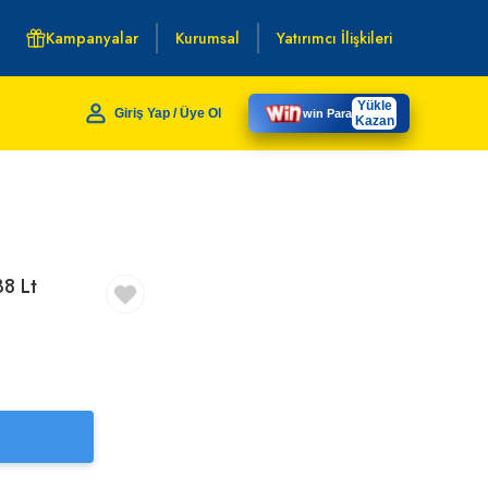
Kampanyalar
Kurumsal
Yatırımcı İlişkileri
Yükle
Giriş Yap / Üye Ol
win Para
Kazan
38 Lt