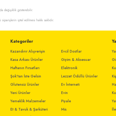
da değişiklik gösterebilir.
i siparişlerin iptal edilmesi hakkı saklıdır.
Kategoriler
Y
Kazandırır Alışverişin
Evcil Dostlar
Ya
Kasa Arkası Ürünler
Giyim & Aksesuar
Gü
Haftanın Fırsatları
Elektronik
Ku
Şok'tan İste Gelsin
Lezzet Ödüllü Ürünler
Ki
Glutensiz Ürünler
Ev İnterneti
Ha
Yeni Ürünler
Evin
Ku
Yemeklik Malzemeler
Piyale
Yat
Et & Tavuk & Şarküteri
Mis
İl