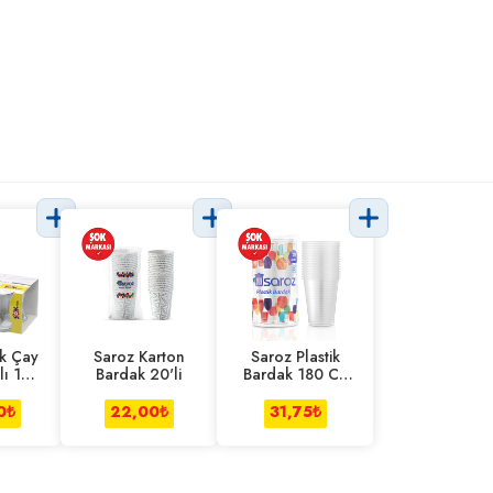
ük Çay
Saroz Karton
Saroz Plastik
lı 165
Bardak 20'li
Bardak 180 Cc
20'li
0
₺
22,00
₺
31,75
₺