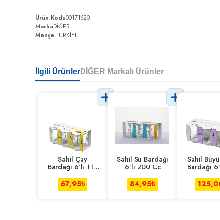
Ürün Kodu
00171520
Marka
DİĞER
Menşei
TÜRKİYE
İlgili Ürünler
DİĞER Markalı Ürünler
Sahil Çay
Sahil Su Bardağı
Sahil Büy
Bardağı 6'lı 110
6'lı 200 Cc
Bardağı 6'
Cc
Cc
67,95
₺
84,95
₺
125,0