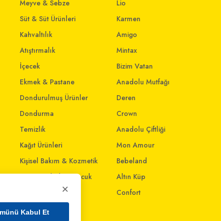
Meyve & Sebze
Lio
Süt & Süt Ürünleri
Karmen
Kahvaltılık
Amigo
Atıştırmalık
Mintax
İçecek
Bizim Vatan
Ekmek & Pastane
Anadolu Mutfağı
Dondurulmuş Ürünler
Deren
Dondurma
Crown
Temizlik
Anadolu Çiftliği
Kağıt Ürünleri
Mon Amour
Kişisel Bakım & Kozmetik
Bebeland
Anne - Bebek & Çocuk
Altın Küp
×
Oyuncak
Confort
Ev & Yaşam
münü Kabul Et