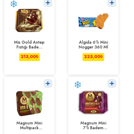
Mis Gold Antep
Algida 6'lı Mini
Fıstığı Badem
Nogger 360 Ml
Tria 360 ml
215,00
₺
225,00
₺
Magnum Mini
Magnum Mini
Multipack
7'li Badem
Badem Dubai
Double Karadut