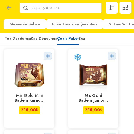
Meyve ve Sebze
Et ve Tavuk ve Şarküteri
Süt ve Süt Ür
Tek Dondurma
Kap Dondurma
Çoklu Paket
Buz
Mis Gold Mini
Mis Gold
Badem Karadut
Badem Junior 6
360 ml
Adet 360 ml
215,00
₺
215,00
₺