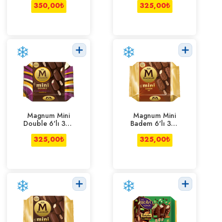
350,00
338 ml
₺
325,00
393 ml
₺
Magnum Mini
Magnum Mini
Double 6'lı 360
Badem 6'lı 345
ml
ml
325,00
₺
325,00
₺