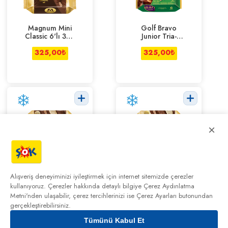
Magnum Mini
Golf Bravo
Classic 6'lı 345
Junior Tria-
ml
Antep-Badem
325,00
₺
6'lı Paket 360
325,00
₺
ml
×
Magnum Mini
Magnum Mini
Classic Badem
Cookie&Badem
Alışveriş deneyiminizi iyileştirmek için internet sitemizde çerezler
Beyaz 345 ml
345 ml
kullanıyoruz. Çerezler hakkında detaylı bilgiye
Çerez Aydınlatma
325,00
₺
325,00
₺
Metni'nden
ulaşabilir, çerez tercihlerinizi ise Çerez Ayarları butonundan
gerçekleştirebilirsiniz.
Tümünü Kabul Et