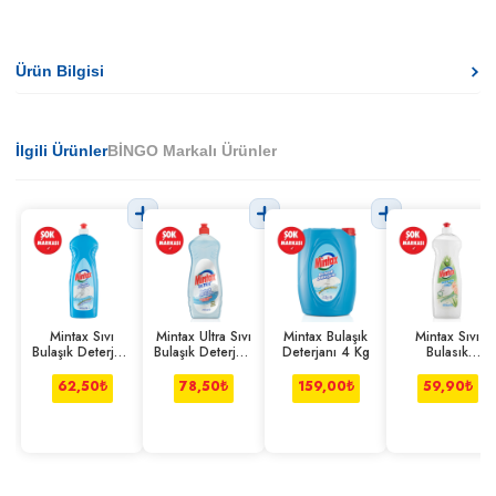
Ürün Bilgisi
İlgili Ürünler
BİNGO Markalı Ürünler
Mintax Sıvı
Mintax Ultra Sıvı
Mintax Bulaşık
Mintax Sıvı
Bulaşık Deterjanı
Bulaşık Deterjanı
Deterjanı 4 Kg
Bulasık
Limonlu 750 ml
750 ml
Deterjanı
Losyon 750 ml
62,50
₺
78,50
₺
159,00
₺
59,90
₺