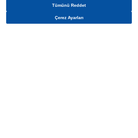
Tümünü Reddet
Çerez Ayarları
Gelince Haber Ver
Mağaza stokları ile sınırlıdır. Stoklar, satış noktası ve müşteri adresi bazında
değişiklik gösterebilir.
Bu üründen en fazla
100
adet sipariş verilebilir. Belirtilen adet üzerindeki
siparişlerin iptal edilmesi hakkı saklıdır.