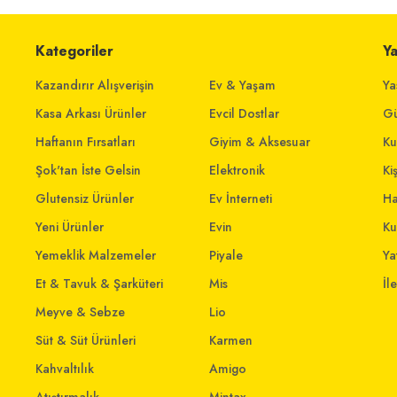
Kategoriler
Y
Kazandırır Alışverişin
Ev & Yaşam
Ya
Kasa Arkası Ürünler
Evcil Dostlar
Gü
Haftanın Fırsatları
Giyim & Aksesuar
Ku
Şok'tan İste Gelsin
Elektronik
Ki
Glutensiz Ürünler
Ev İnterneti
Ha
Yeni Ürünler
Evin
Ku
Yemeklik Malzemeler
Piyale
Yat
Et & Tavuk & Şarküteri
Mis
İl
Meyve & Sebze
Lio
Süt & Süt Ürünleri
Karmen
Kahvaltılık
Amigo