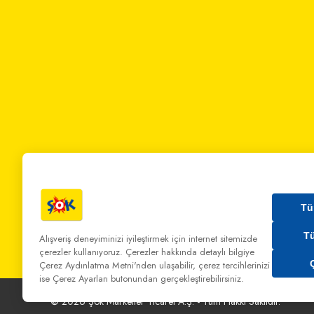
Tü
T
Alışveriş deneyiminizi iyileştirmek için internet sitemizde
çerezler kullanıyoruz. Çerezler hakkında detaylı bilgiye
Bizi Arayın:
0 850 808 00 00
Bize Yazın:
musterihiz
Çerez Aydınlatma Metni'nden
ulaşabilir, çerez tercihlerinizi
ise Çerez Ayarları butonundan gerçekleştirebilirsiniz.
©
2026
Şok Marketler Ticaret A.Ş. - Tüm Hakkı Saklıdır.