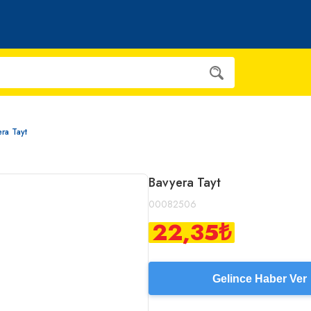
ra Tayt
Bavyera Tayt
00082506
22,35
₺
Gelince Haber Ver