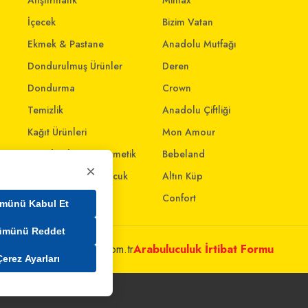
Atıştırmalık
Mintax
İçecek
Bizim Vatan
Ekmek & Pastane
Anadolu Mutfağı
Dondurulmuş Ürünler
Deren
Dondurma
Crown
Temizlik
Anadolu Çiftliği
Kağıt Ürünleri
Mon Amour
Kişisel Bakım & Kozmetik
Bebeland
×
Anne - Bebek & Çocuk
Altın Küp
Oyuncak
Confort
münü Kabul Et
ümünü Reddet
metleri@mim.sokmarket.com.tr
Arabuluculuk İrtibat Formu
Çerez Ayarları