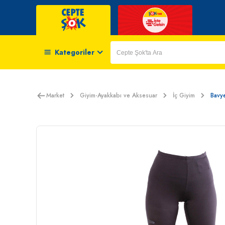
Kategoriler
Market
Giyim-Ayakkabı ve Aksesuar
İç Giyim
Bavye