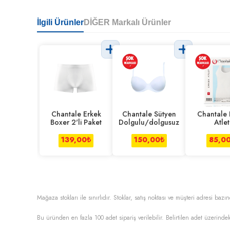
İlgili Ürünler
DİĞER Markalı Ürünler
Chantale Erkek
Chantale Sütyen
Chantale 
Boxer 2'li Paket
Dolgulu/dolgusuz
Atlet
139,00
₺
150,00
₺
85,0
Mağaza stokları ile sınırlıdır. Stoklar, satış noktası ve müşteri adresi bazın
Bu üründen en fazla
100
adet sipariş verilebilir. Belirtilen adet üzerindek