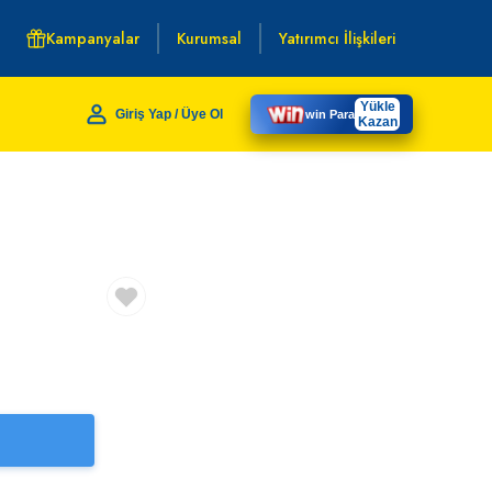
Kampanyalar
Kurumsal
Yatırımcı İlişkileri
Yükle
Giriş Yap / Üye Ol
win Para
Kazan