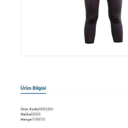
Ürün Bilgisi
Ürün Kodu
00082506
Marka
DİĞER
Menşei
TÜRKİYE