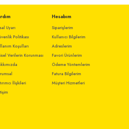
ardım
Hesabım
sal Uyarı
Siparişlerim
venlik Politikası
Kullanıcı Bilgilerim
llanım Koşulları
Adreslerim
şisel Verilerin Korunması
Favori Ürünlerim
kkımızda
Ödeme Yöntemlerim
rumsal
Fatura Bilgilerim
ırımcı İlişkileri
Müşteri Hizmetleri
etişim