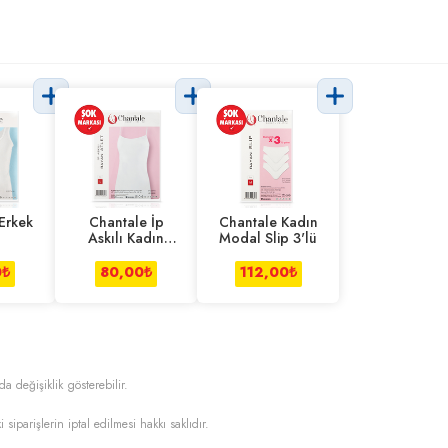
Erkek
Chantale İp
Chantale Kadın
Askılı Kadın
Modal Slip 3'lü
Modal Atlet
0
₺
80,00
₺
112,00
₺
da değişiklik gösterebilir.
i siparişlerin iptal edilmesi hakkı saklıdır.