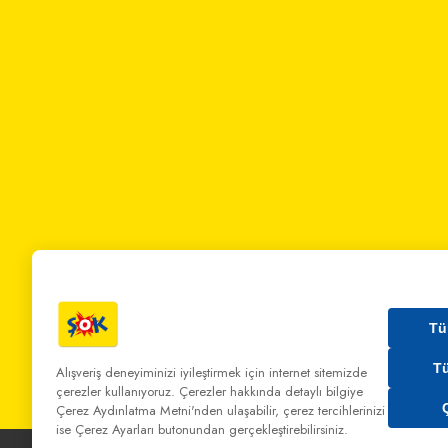
Tü
T
Alışveriş deneyiminizi iyileştirmek için internet sitemizde
çerezler kullanıyoruz. Çerezler hakkında detaylı bilgiye
Bizi Arayın:
0 850 808 00 00
Bize Yazın:
musterihiz
Çerez Aydınlatma Metni'nden
ulaşabilir, çerez tercihlerinizi
ise Çerez Ayarları butonundan gerçekleştirebilirsiniz.