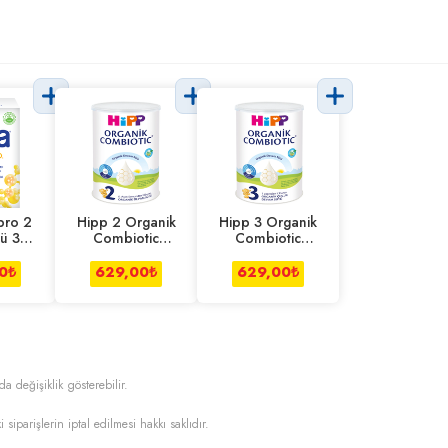
pro 2
Hipp 2 Organik
Hipp 3 Organik
ü 300
Combiotic
Combiotic
Devam Sütü 350
Devam Sütü 350
Gr
Gr
0
₺
629,00
₺
629,00
₺
da değişiklik gösterebilir.
i siparişlerin iptal edilmesi hakkı saklıdır.