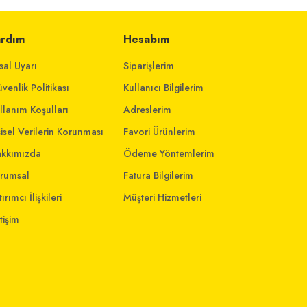
ardım
Hesabım
sal Uyarı
Siparişlerim
venlik Politikası
Kullanıcı Bilgilerim
llanım Koşulları
Adreslerim
şisel Verilerin Korunması
Favori Ürünlerim
kkımızda
Ödeme Yöntemlerim
rumsal
Fatura Bilgilerim
ırımcı İlişkileri
Müşteri Hizmetleri
etişim