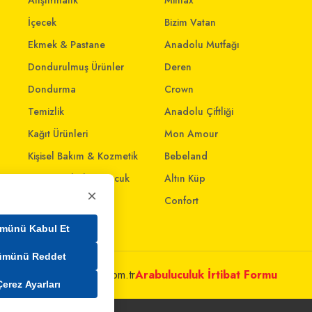
Atıştırmalık
Mintax
İçecek
Bizim Vatan
Ekmek & Pastane
Anadolu Mutfağı
Dondurulmuş Ürünler
Deren
Dondurma
Crown
Temizlik
Anadolu Çiftliği
Kağıt Ürünleri
Mon Amour
Kişisel Bakım & Kozmetik
Bebeland
Anne - Bebek & Çocuk
Altın Küp
×
Oyuncak
Confort
Ev & Yaşam
münü Kabul Et
ümünü Reddet
metleri@mim.sokmarket.com.tr
Arabuluculuk İrtibat Formu
Çerez Ayarları