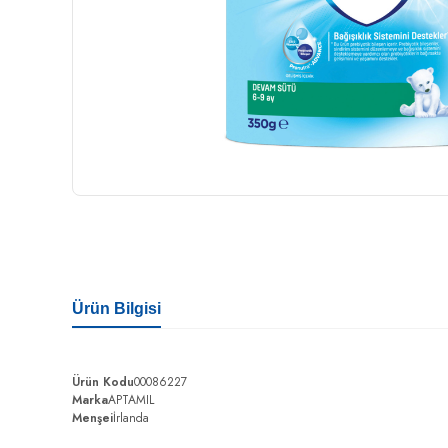
Ürün Bilgisi
Ürün Kodu
00086227
Marka
APTAMIL
Menşei
İrlanda