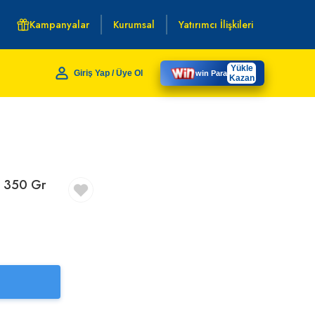
Kampanyalar
Kurumsal
Yatırımcı İlişkileri
Yükle
Giriş Yap / Üye Ol
win Para
Kazan
y 350 Gr