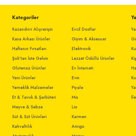
Kategoriler
Y
Kazandırır Alışverişin
Evcil Dostlar
Ya
Kasa Arkası Ürünler
Giyim & Aksesuar
Gü
Haftanın Fırsatları
Elektronik
Ku
Şok'tan İste Gelsin
Lezzet Ödüllü Ürünler
Ki
Glutensiz Ürünler
Ev İnterneti
Ha
Yeni Ürünler
Evin
Ku
Yemeklik Malzemeler
Piyale
Yat
Et & Tavuk & Şarküteri
Mis
İl
Meyve & Sebze
Lio
Süt & Süt Ürünleri
Karmen
Kahvaltılık
Amigo