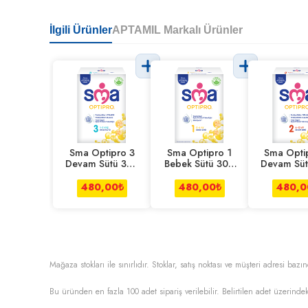
İlgili Ürünler
APTAMIL Markalı Ürünler
Sma Optipro 3
Sma Optipro 1
Sma Opti
Devam Sütü 300
Bebek Sütü 300
Devam Süt
g
g
g
480,00
₺
480,00
₺
480,0
Mağaza stokları ile sınırlıdır. Stoklar, satış noktası ve müşteri adresi bazın
Bu üründen en fazla
100
adet sipariş verilebilir. Belirtilen adet üzerindek