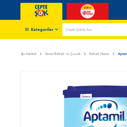
Kategoriler
Market
Anne-Bebek ve Çocuk
Bebek Mama
Aptam