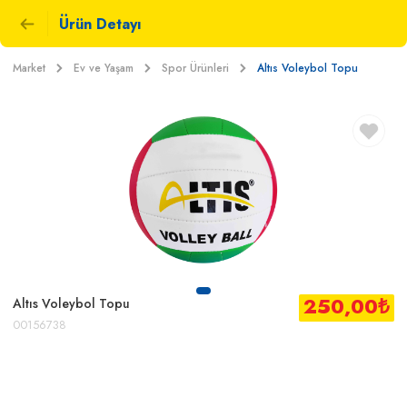
Ürün Detayı
Market
Ev ve Yaşam
Spor Ürünleri
Altıs Voleybol Topu
250,00
₺
Altıs Voleybol Topu
00156738