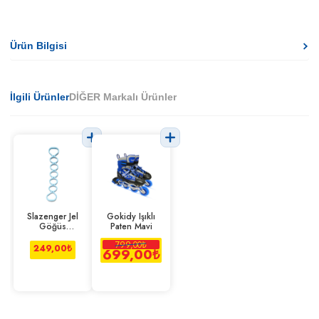
Ürün Bilgisi
İlgili Ürünler
DİĞER Markalı Ürünler
Slazenger Jel
Gokidy Işıklı
Göğüs
Paten Mavi
Genişletici /
799,00
₺
Esneme Lastiği
249,00
₺
699,00
₺