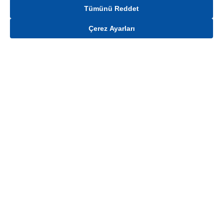
Tümünü Reddet
Çerez Ayarları
Gelince Haber Ver
Mağaza stokları ile sınırlıdır. Stoklar, satış noktası ve müşteri adresi bazında
değişiklik gösterebilir.
Bu üründen en fazla
100
adet sipariş verilebilir. Belirtilen adet üzerindeki
siparişlerin iptal edilmesi hakkı saklıdır.