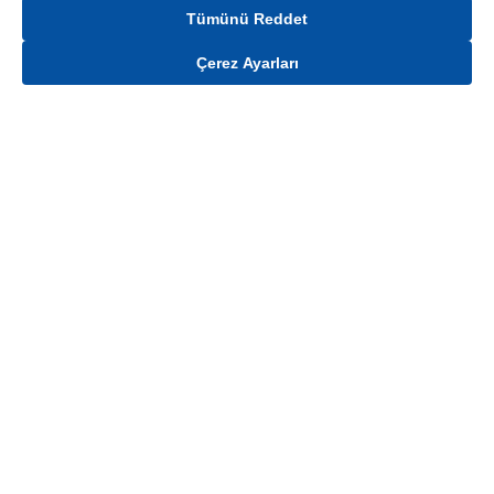
Tümünü Reddet
Çerez Ayarları
Gelince Haber Ver
Mağaza stokları ile sınırlıdır. Stoklar, satış noktası ve müşteri adresi bazında
değişiklik gösterebilir.
Bu üründen en fazla
100
adet sipariş verilebilir. Belirtilen adet üzerindeki
siparişlerin iptal edilmesi hakkı saklıdır.