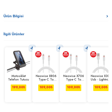
Ürün Bilgisi
İlgili Ürünler
Motosiklet
Neowise X806
Neowise X706
Neowise X306
Telefon Tutucu
Type-C To
Type-C To
Usb - Lightning
Lightning Şarj
Type-C
Data+Şarj
Kablosu
Data+Şarj
Kablosu
199,00
₺
109,00
₺
109,00
₺
109,00
₺
Kablosu