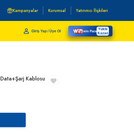
Kampanyalar
Kurumsal
Yatırımcı İlişkileri
Yükle
Giriş Yap / Üye Ol
win Para
Kazan
Data+Şarj Kablosu