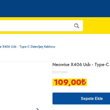
e X406 Usb - Type-C Data+Şarj Kablosu
Neowise X406 Usb - Type-C 
00171492
109,00
₺
Sepete Ekle