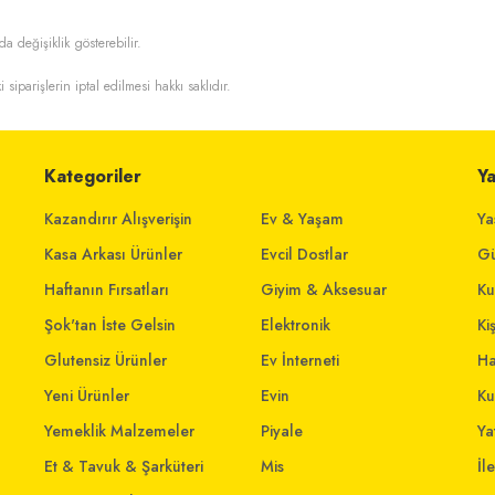
da değişiklik gösterebilir.
i siparişlerin iptal edilmesi hakkı saklıdır.
Kategoriler
Y
Kazandırır Alışverişin
Ev & Yaşam
Ya
Kasa Arkası Ürünler
Evcil Dostlar
Gü
Haftanın Fırsatları
Giyim & Aksesuar
Ku
Şok'tan İste Gelsin
Elektronik
Ki
Glutensiz Ürünler
Ev İnterneti
Ha
Yeni Ürünler
Evin
Ku
Yemeklik Malzemeler
Piyale
Yat
Et & Tavuk & Şarküteri
Mis
İl