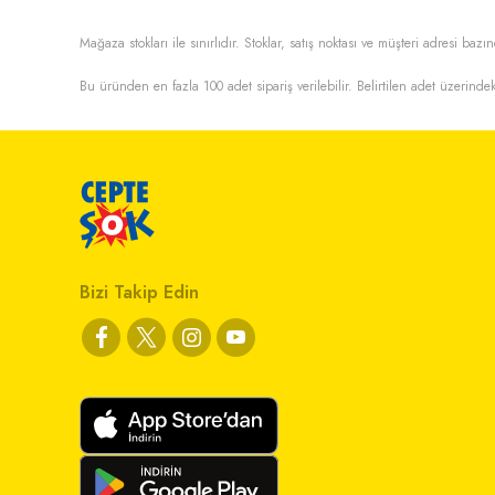
Mağaza stokları ile sınırlıdır. Stoklar, satış noktası ve müşteri adresi bazın
Bu üründen en fazla
100
adet sipariş verilebilir. Belirtilen adet üzerindek
Bizi Takip Edin