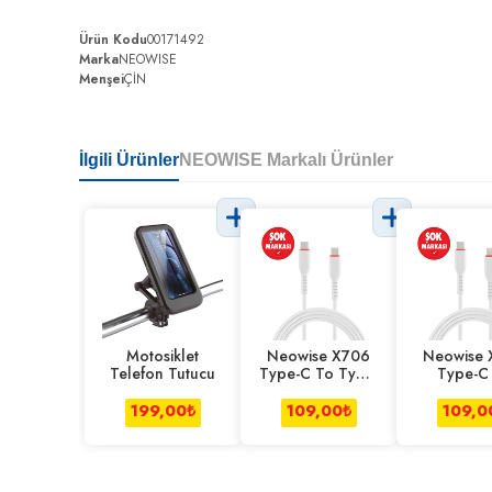
Ürün Kodu
00171492
Marka
NEOWISE
Menşei
ÇİN
İlgili Ürünler
NEOWISE Markalı Ürünler
Motosiklet
Neowise X706
Neowise 
Telefon Tutucu
Type-C To Type-
Type-C
C Data+Şarj
Lightning
Kablosu
Kablo
199,00
₺
109,00
₺
109,0