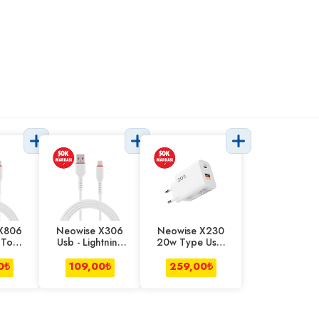
X806
Neowise X306
Neowise X230
 To
Usb - Lightning
20w Type Usb-
 Şarj
Data+Şarj
+Sb Şarj
su
Kablosu
Adaptörü
0
₺
109,00
₺
259,00
₺