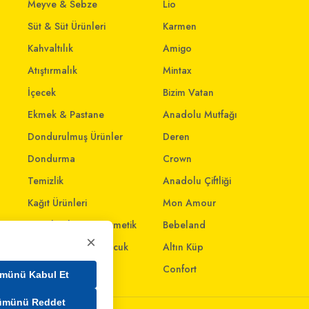
Meyve & Sebze
Lio
Süt & Süt Ürünleri
Karmen
Kahvaltılık
Amigo
Atıştırmalık
Mintax
İçecek
Bizim Vatan
Ekmek & Pastane
Anadolu Mutfağı
Dondurulmuş Ürünler
Deren
Dondurma
Crown
Temizlik
Anadolu Çiftliği
Kağıt Ürünleri
Mon Amour
Kişisel Bakım & Kozmetik
Bebeland
×
Anne - Bebek & Çocuk
Altın Küp
Oyuncak
Confort
münü Kabul Et
ümünü Reddet