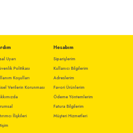
ardım
Hesabım
sal Uyarı
Siparişlerim
venlik Politikası
Kullanıcı Bilgilerim
llanım Koşulları
Adreslerim
şisel Verilerin Korunması
Favori Ürünlerim
kkımızda
Ödeme Yöntemlerim
rumsal
Fatura Bilgilerim
ırımcı İlişkileri
Müşteri Hizmetleri
etişim