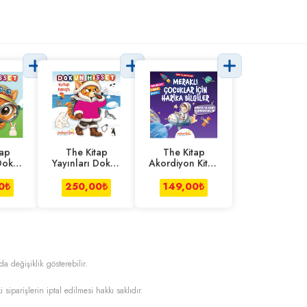
tap
The Kitap
The Kitap
 Dokun
Yayınları Dokun
Akordiyon Kitap
Orman
Hisset-Kutup
- Uzay
ı
Karıştı
Kahramanları
0
₺
250,00
₺
149,00
₺
da değişiklik gösterebilir.
i siparişlerin iptal edilmesi hakkı saklıdır.