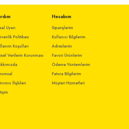
ardım
Hesabım
sal Uyarı
Siparişlerim
venlik Politikası
Kullanıcı Bilgilerim
llanım Koşulları
Adreslerim
şisel Verilerin Korunması
Favori Ürünlerim
kkımızda
Ödeme Yöntemlerim
rumsal
Fatura Bilgilerim
ırımcı İlişkileri
Müşteri Hizmetleri
etişim