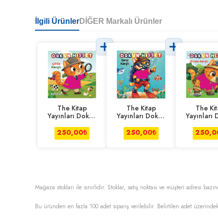
İlgili Ürünler
DİĞER Markalı Ürünler
The Kitap
The Kitap
The Ki
Yayınları Dokun
Yayınları Dokun
Yayınları
Hisset-Çiftlik
Hisset- Deniz
Hisset- 
Karıştı
Karıştı
Karışt
250,00
₺
250,00
₺
250,0
Mağaza stokları ile sınırlıdır. Stoklar, satış noktası ve müşteri adresi bazın
Bu üründen en fazla
100
adet sipariş verilebilir. Belirtilen adet üzerindek