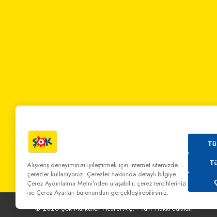
Tü
T
Alışveriş deneyiminizi iyileştirmek için internet sitemizde
çerezler kullanıyoruz. Çerezler hakkında detaylı bilgiye
Bizi Arayın:
0 850 808 00 00
Bize Yazın:
musterihiz
Çerez Aydınlatma Metni'nden
ulaşabilir, çerez tercihlerinizi
ise Çerez Ayarları butonundan gerçekleştirebilirsiniz.
©
2026
Şok Marketler Ticaret A.Ş. - Tüm Hakkı Saklıdır.