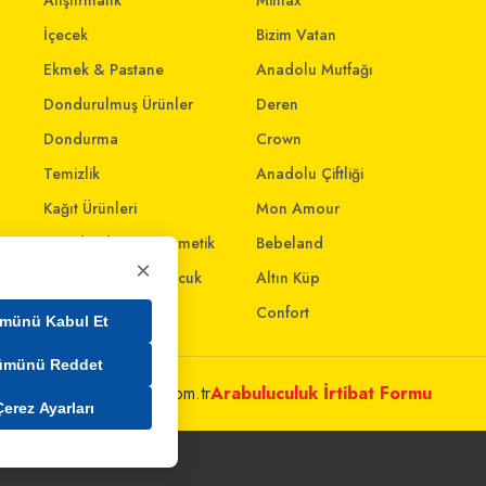
Atıştırmalık
Mintax
İçecek
Bizim Vatan
Ekmek & Pastane
Anadolu Mutfağı
Dondurulmuş Ürünler
Deren
Dondurma
Crown
Temizlik
Anadolu Çiftliği
Kağıt Ürünleri
Mon Amour
Kişisel Bakım & Kozmetik
Bebeland
×
Anne - Bebek & Çocuk
Altın Küp
Oyuncak
Confort
münü Kabul Et
ümünü Reddet
metleri@mim.sokmarket.com.tr
Arabuluculuk İrtibat Formu
Çerez Ayarları