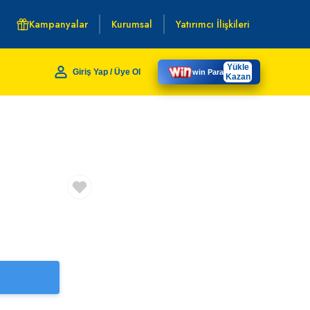
Kampanyalar
Kurumsal
Yatırımcı İlişkileri
Yükle
Giriş Yap / Üye Ol
win Para
Kazan