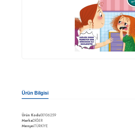
Ürün Bilgisi
Ürün Kodu
00106259
Marka
DİĞER
Menşei
TÜRKİYE