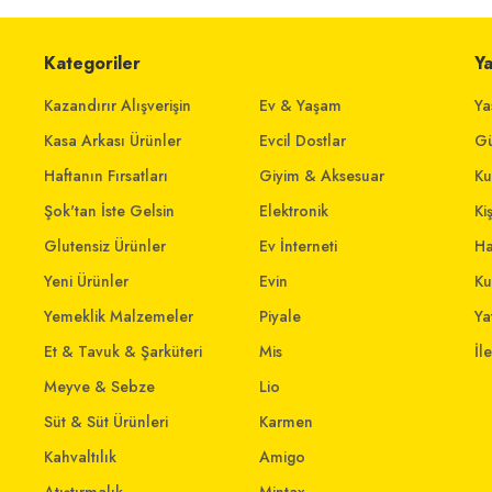
Kategoriler
Y
Kazandırır Alışverişin
Ev & Yaşam
Ya
Kasa Arkası Ürünler
Evcil Dostlar
Gü
Haftanın Fırsatları
Giyim & Aksesuar
Ku
Şok'tan İste Gelsin
Elektronik
Ki
Glutensiz Ürünler
Ev İnterneti
Ha
Yeni Ürünler
Evin
Ku
Yemeklik Malzemeler
Piyale
Yat
Et & Tavuk & Şarküteri
Mis
İl
Meyve & Sebze
Lio
Süt & Süt Ürünleri
Karmen
Kahvaltılık
Amigo