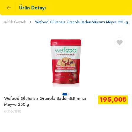
Ürün Detayı
ahvaltılık Gevrek
Wefood Glutensiz Granola Badem&Kırmızı Meyve 250 g
195,00
₺
Wefood Glutensiz Granola Badem&Kırmızı
Meyve 250 g
00167818