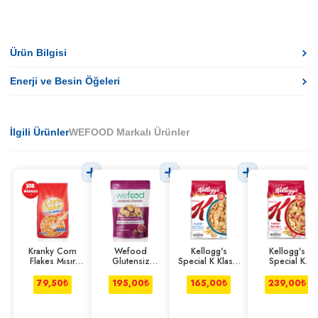
Ürün Bilgisi
Enerji ve Besin Öğeleri
İlgili Ürünler
WEFOOD Markalı Ürünler
Kranky Corn
Wefood
Kellogg's
Kellogg's
Flakes Mısır
Glutensiz
Special K Klasik
Special K
Gevreği 500 g
Granola Kuru
Tam Buğday ve
Kırmızı Meyveli
İncir&Cevizli
Pirinç Gevreği
Tam Buğday ve
79,50
₺
195,00
₺
165,00
₺
239,00
₺
250 g
420 g
Pirinç Gevreği
400 g