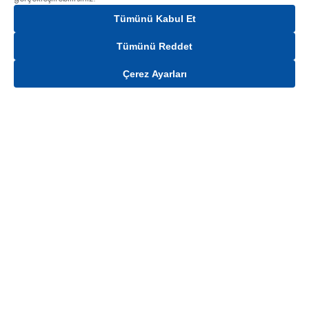
Tümünü Kabul Et
Tümünü Reddet
Çerez Ayarları
Gelince Haber Ver
Mağaza stokları ile sınırlıdır. Stoklar, satış noktası ve müşteri adresi bazında
değişiklik gösterebilir.