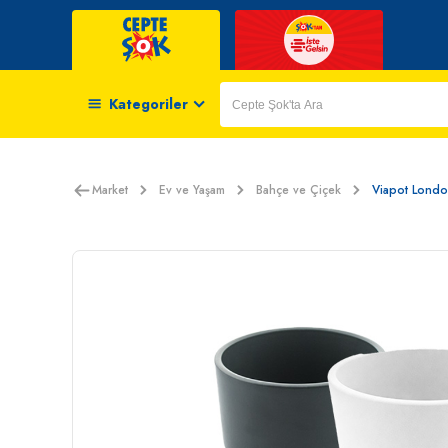
Kategoriler
Market
Ev ve Yaşam
Bahçe ve Çiçek
Viapot London