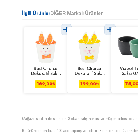
İlgili Ürünler
DİĞER Markalı Ürünler
Best Choıce
Best Choıce
Viapot T
Dekoratif Saksı
Dekoratif Saksı
Saksı 0.
10 Cm
13 Cm
169,00
₺
199,00
₺
75,0
Mağaza stokları ile sınırlıdır. Stoklar, satış noktası ve müşteri adresi bazın
Bu üründen en fazla
100
adet sipariş verilebilir. Belirtilen adet üzerindek