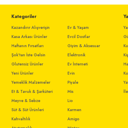
Kategoriler
Y
Kazandırır Alışverişin
Ev & Yaşam
Ya
Kasa Arkası Ürünler
Evcil Dostlar
Gü
Haftanın Fırsatları
Giyim & Aksesuar
Ku
Şok'tan İste Gelsin
Elektronik
Ki
Glutensiz Ürünler
Ev İnterneti
Ha
Yeni Ürünler
Evin
Ku
Yemeklik Malzemeler
Piyale
Yat
Et & Tavuk & Şarküteri
Mis
İl
Meyve & Sebze
Lio
Süt & Süt Ürünleri
Karmen
Kahvaltılık
Amigo