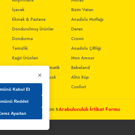
Atıştırmalık
Mintax
İçecek
Bizim Vatan
Ekmek & Pastane
Anadolu Mutfağı
Dondurulmuş Ürünler
Deren
Dondurma
Crown
Temizlik
Anadolu Çiftliği
Kağıt Ürünleri
Mon Amour
Kişisel Bakım & Kozmetik
Bebeland
×
Anne - Bebek & Çocuk
Altın Küp
Oyuncak
Confort
münü Kabul Et
ümünü Reddet
metleri@mim.sokmarket.com.tr
Arabuluculuk İrtibat Formu
Çerez Ayarları