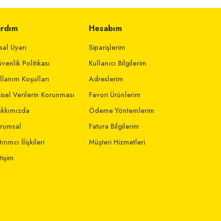
ardım
Hesabım
sal Uyarı
Siparişlerim
venlik Politikası
Kullanıcı Bilgilerim
llanım Koşulları
Adreslerim
şisel Verilerin Korunması
Favori Ürünlerim
kkımızda
Ödeme Yöntemlerim
rumsal
Fatura Bilgilerim
ırımcı İlişkileri
Müşteri Hizmetleri
etişim