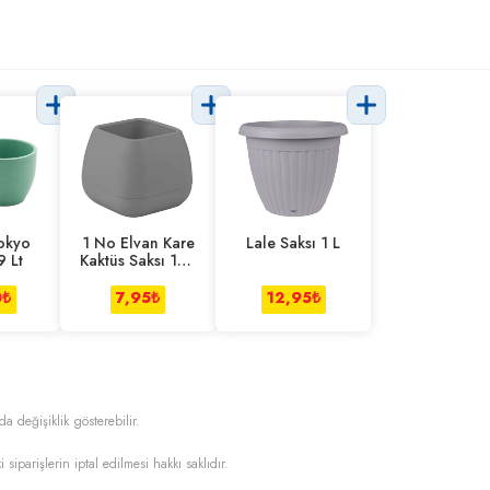
okyo
1 No Elvan Kare
Lale Saksı 1 L
9 Lt
Kaktüs Saksı 120
Ml
0
₺
7,95
₺
12,95
₺
da değişiklik gösterebilir.
i siparişlerin iptal edilmesi hakkı saklıdır.