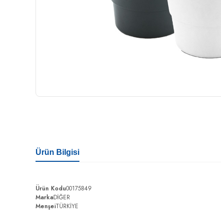
Ürün Bilgisi
Ürün Kodu
00175849
Marka
DİĞER
Menşei
TÜRKİYE