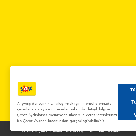
Tü
T
Alışveriş deneyiminizi iyileştirmek için internet sitemizde
çerezler kullanıyoruz. Çerezler hakkında detaylı bilgiye
Bizi Arayın:
0 850 808 00 00
Bize Yazın:
musterihiz
Çerez Aydınlatma Metni'nden
ulaşabilir, çerez tercihlerinizi
ise Çerez Ayarları butonundan gerçekleştirebilirsiniz.
©
2026
Şok Marketler Ticaret A.Ş. - Tüm Hakkı Saklıdır.