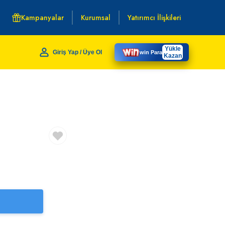
Kampanyalar
Kurumsal
Yatırımcı İlişkileri
Yükle
Giriş Yap / Üye Ol
win Para
Kazan