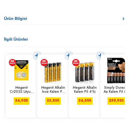
Ürün Bilgisi
İlgili Ürünler
Meganit
Meganit Alkalin
Meganit Alkalin
Simply Duracell
Cr2032 Lityum
İnce Kalem Pil
Kalem Pil 4'lü
Aa Kalem Pil 6'l
Pil 3v 2'li
4'lü
34,95
₺
33,50
₺
34,50
₺
259,95
₺