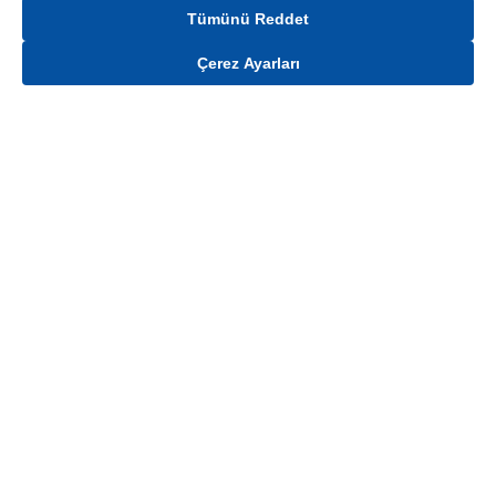
Tümünü Reddet
Çerez Ayarları
Gelince Haber Ver
Mağaza stokları ile sınırlıdır. Stoklar, satış noktası ve müşteri adresi bazında
değişiklik gösterebilir.
Bu üründen en fazla
100
adet sipariş verilebilir. Belirtilen adet üzerindeki
siparişlerin iptal edilmesi hakkı saklıdır.