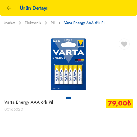
Ürün Detayı
Market
Elektronik
Pil
Varta Energy AAA 6'lı Pil
79,00
₺
Varta Energy AAA 6'lı Pil
00166320