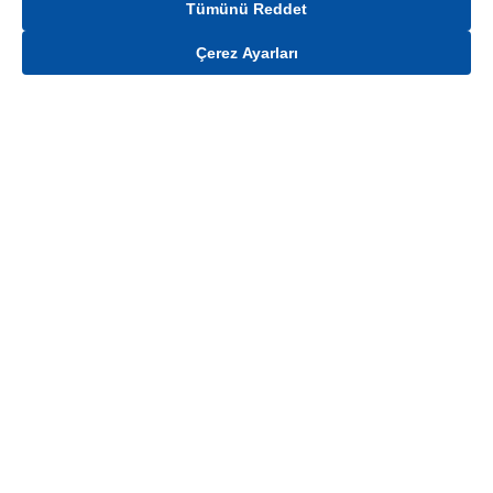
Tümünü Reddet
Çerez Ayarları
Gelince Haber Ver
Mağaza stokları ile sınırlıdır. Stoklar, satış noktası ve müşteri adresi bazında
değişiklik gösterebilir.
Bu üründen en fazla
100
adet sipariş verilebilir. Belirtilen adet üzerindeki
siparişlerin iptal edilmesi hakkı saklıdır.