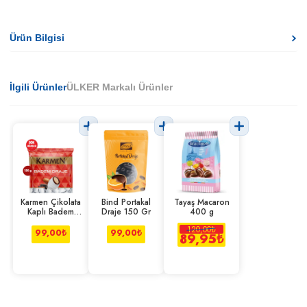
Ürün Bilgisi
İlgili Ürünler
ÜLKER Markalı Ürünler
Karmen Çikolata
Bind Portakal
Tayaş Macaron
Kaplı Badem
Draje 150 Gr
400 g
Draje 150 g
120,00
₺
99,00
₺
99,00
₺
89,95
₺