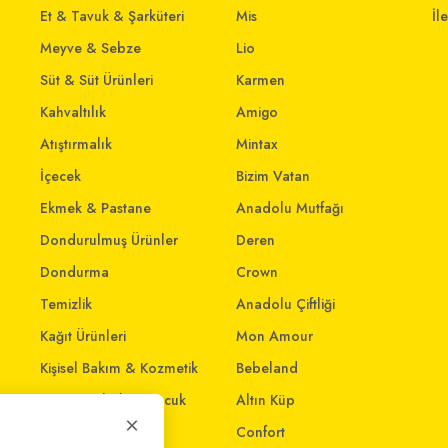
Et & Tavuk & Şarküteri
Mis
İl
Meyve & Sebze
Lio
Süt & Süt Ürünleri
Karmen
Kahvaltılık
Amigo
Atıştırmalık
Mintax
İçecek
Bizim Vatan
Ekmek & Pastane
Anadolu Mutfağı
Dondurulmuş Ürünler
Deren
Dondurma
Crown
Temizlik
Anadolu Çiftliği
Kağıt Ürünleri
Mon Amour
Kişisel Bakım & Kozmetik
Bebeland
Anne - Bebek & Çocuk
Altın Küp
×
Oyuncak
Confort