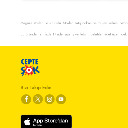
Mağaza stokları ile sınırlıdır. Stoklar, satış noktası ve müşteri adresi bazın
Bu üründen en fazla
11
adet sipariş verilebilir. Belirtilen adet üzerindeki 
Bizi Takip Edin