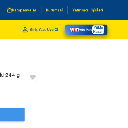
Kampanyalar
Kurumsal
Yatırımcı İlişkileri
Yükle
Giriş Yap / Üye Ol
win Para
Kazan
'lü 244 g