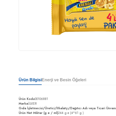
Ürün Bilgisi
Enerji ve Besin Öğeleri
Ürün Kodu
00106881
Marka
ÜLKER
Gıda İşletmecisi/Üretici/İthalatçı/Dağıtıcı Adı veya Ticari Ünvan
Ürün Net Miktar (g e / ml)
244 g e (4*61 g )