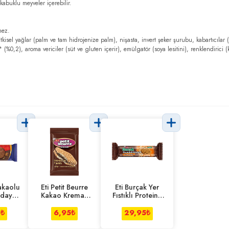
kabuklu meyveler içerebilir.
mez.
kisel yağlar (palm ve tam hidrojenize palm), nişasta, invert şeker şurubu, kabartıcıl
 (%0,2), aroma vericiler (süt ve gluten içerir), emülgatör (soya lesitini), renklendirici 
Kakaolu
Eti Petit Beurre
Eti Burçak Yer
day
Kakao Kremalı
Fıstıklı Proteinli
vi 133
22.5 g
83 g
5
₺
6,95
₺
29,95
₺