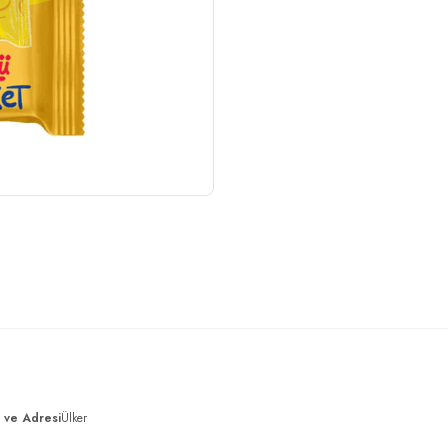
ı ve Adresi
Ülker