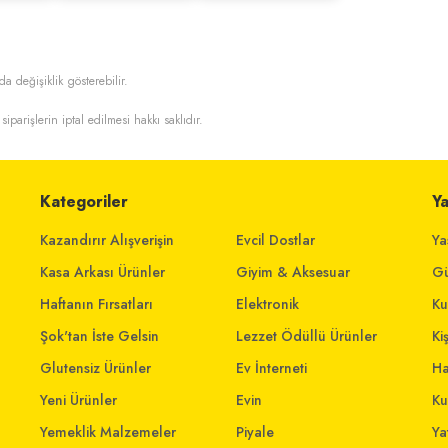
da değişiklik gösterebilir.
siparişlerin iptal edilmesi hakkı saklıdır.
Kategoriler
Y
Kazandırır Alışverişin
Evcil Dostlar
Ya
Kasa Arkası Ürünler
Giyim & Aksesuar
Gü
Haftanın Fırsatları
Elektronik
Ku
Şok'tan İste Gelsin
Lezzet Ödüllü Ürünler
Ki
Glutensiz Ürünler
Ev İnterneti
Ha
Yeni Ürünler
Evin
Ku
Yemeklik Malzemeler
Piyale
Yat