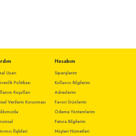
ardım
Hesabım
sal Uyarı
Siparişlerim
venlik Politikası
Kullanıcı Bilgilerim
llanım Koşulları
Adreslerim
şisel Verilerin Korunması
Favori Ürünlerim
kkımızda
Ödeme Yöntemlerim
rumsal
Fatura Bilgilerim
ırımcı İlişkileri
Müşteri Hizmetleri