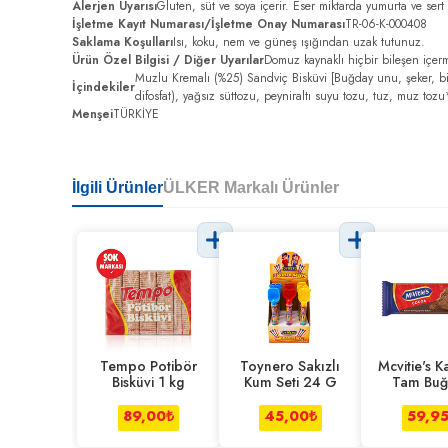
Alerjen Uyarısı
Gluten, süt ve soya içerir. Eser miktarda yumurta ve sert 
İşletme Kayıt Numarası/İşletme Onay Numarası
TR-06-K-000408
Saklama Koşulları
Isı, koku, nem ve güneş ışığından uzak tutunuz.
Ürün Özel Bilgisi / Diğer Uyarılar
Domuz kaynaklı hiçbir bileşen içer
Muzlu Kremalı (%25) Sandviç Bisküvi [Buğday unu, şeker, bit
İçindekiler
difosfat), yağsız süttozu, peyniraltı suyu tozu, tuz, muz tozu*
Menşei
TÜRKİYE
İlgili Ürünler
ÜLKER Markalı Ürünler
Tempo Potibör
Toynero Sakızlı
Mcvitie's 
Bisküvi 1 kg
Kum Seti 24 G
Tam Buğ
Unlu Biskü
G
89,00
₺
45,00
₺
59,9