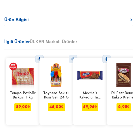
Ürün Bilgisi
İlgili Ürünler
ÜLKER Markalı Ürünler
Tempo Potibör
Toynero Sakızlı
Mcvitie's
Eti Petit Beurre
Bisküvi 1 kg
Kum Seti 24 G
Kakaolu Tam
Kakao Kremalı
Buğday Unlu
22.5 g
Bisküvi 133 G
89,00
₺
45,00
₺
59,95
₺
6,95
₺