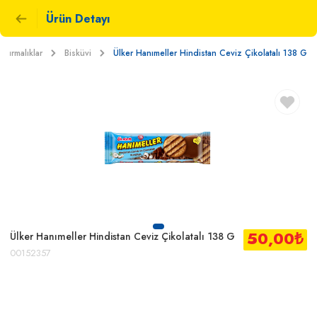
Ürün Detayı
tıştırmalıklar
Bisküvi
Ülker Hanımeller Hindistan Ceviz Çikolatalı 138 G
50,00
₺
Ülker Hanımeller Hindistan Ceviz Çikolatalı 138 G
00152357