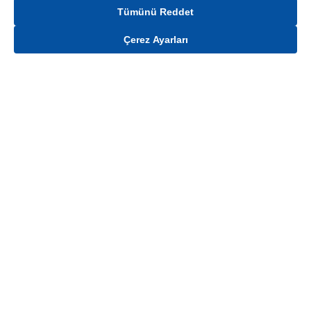
Tümünü Reddet
Çerez Ayarları
Gelince Haber Ver
Mağaza stokları ile sınırlıdır. Stoklar, satış noktası ve müşteri adresi bazında
değişiklik gösterebilir.
Bu üründen en fazla
100
adet sipariş verilebilir. Belirtilen adet üzerindeki
siparişlerin iptal edilmesi hakkı saklıdır.