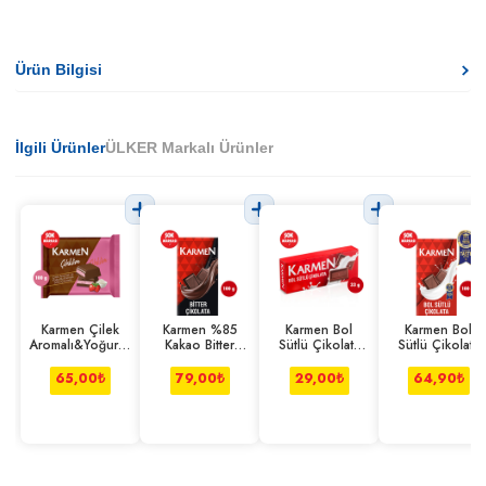
Ürün Bilgisi
İlgili Ürünler
ÜLKER Markalı Ürünler
Karmen Çilek
Karmen %85
Karmen Bol
Karmen Bol
Aromalı&Yoğurtlu
Kakao Bitter
Sütlü Çikolata
Sütlü Çikolata
Sütlü Çikolata
Çikolata 100 g
33 g
100 g
100 g
65,00
₺
79,00
₺
29,00
₺
64,90
₺