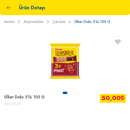
Ürün Detayı
Market
Atıştırmalıklar
Çikolata
Ülker Dido 3'lü 105 G
50,00
₺
Ülker Dido 3'lü 105 G
00145149