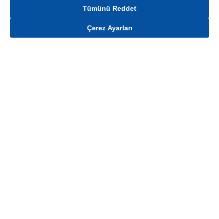
Tümünü Reddet
Çerez Ayarları
Gelince Haber Ver
Mağaza stokları ile sınırlıdır. Stoklar, satış noktası ve müşteri adresi bazında
değişiklik gösterebilir.
Bu üründen en fazla
100
adet sipariş verilebilir. Belirtilen adet üzerindeki
siparişlerin iptal edilmesi hakkı saklıdır.