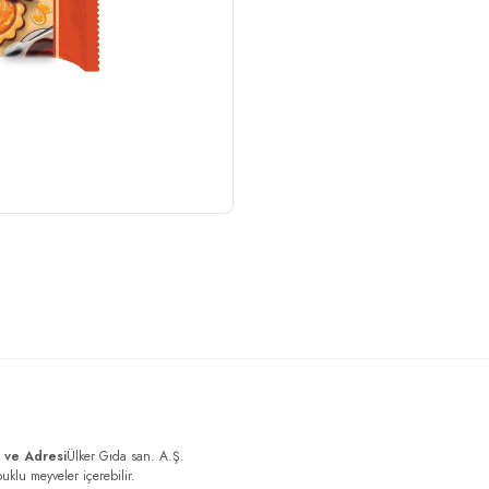
ı ve Adresi
Ülker Gıda san. A.Ş.
uklu meyveler içerebilir.