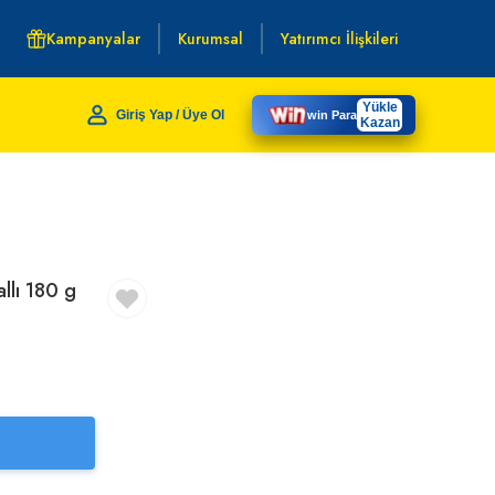
Kampanyalar
Kurumsal
Yatırımcı İlişkileri
Yükle
Giriş Yap / Üye Ol
win Para
Kazan
llı 180 g