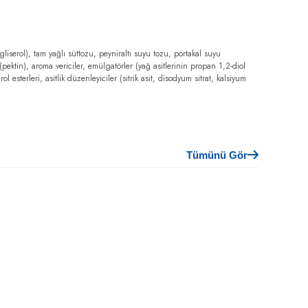
liserol), tam yağlı süttozu, peyniraltı suyu tozu, portakal suyu
(pektin), aroma vericiler, emülgatörler (yağ asitlerinin propan 1,2-diol
rol esterleri, asitlik düzenleyiciler (sitrik asit, disodyum sitrat, kalsiyum
Tümünü Gör