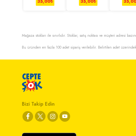
35,00
₺
35,00
₺
35,0
Mağaza stokları ile sınırlıdır. Stoklar, satış noktası ve müşteri adresi bazın
Bu üründen en fazla
100
adet sipariş verilebilir. Belirtilen adet üzerindek
Bizi Takip Edin