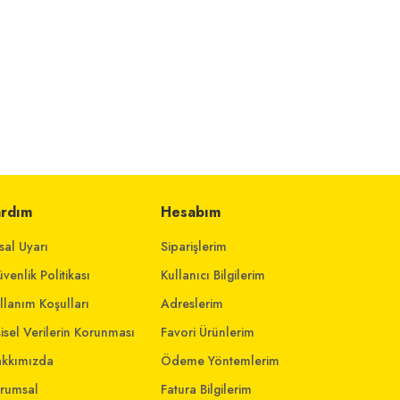
ardım
Hesabım
sal Uyarı
Siparişlerim
venlik Politikası
Kullanıcı Bilgilerim
llanım Koşulları
Adreslerim
şisel Verilerin Korunması
Favori Ürünlerim
kkımızda
Ödeme Yöntemlerim
rumsal
Fatura Bilgilerim