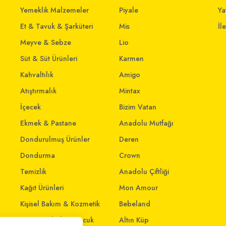
Yemeklik Malzemeler
Piyale
Yat
Et & Tavuk & Şarküteri
Mis
İl
Meyve & Sebze
Lio
Süt & Süt Ürünleri
Karmen
Kahvaltılık
Amigo
Atıştırmalık
Mintax
İçecek
Bizim Vatan
Ekmek & Pastane
Anadolu Mutfağı
Dondurulmuş Ürünler
Deren
Dondurma
Crown
Temizlik
Anadolu Çiftliği
Kağıt Ürünleri
Mon Amour
Kişisel Bakım & Kozmetik
Bebeland
Anne - Bebek & Çocuk
Altın Küp