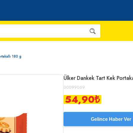
rtakallı 180 g
Ülker Dankek Tart Kek Portaka
00099069
54,90
₺
Gelince Haber Ver