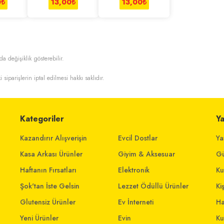
0
₺
13,00
₺
13,00
₺
da değişiklik gösterebilir.
i siparişlerin iptal edilmesi hakkı saklıdır.
Kategoriler
Y
Kazandırır Alışverişin
Evcil Dostlar
Ya
Kasa Arkası Ürünler
Giyim & Aksesuar
Gü
Haftanın Fırsatları
Elektronik
Ku
Şok'tan İste Gelsin
Lezzet Ödüllü Ürünler
Ki
Glutensiz Ürünler
Ev İnterneti
Ha
Yeni Ürünler
Evin
Ku