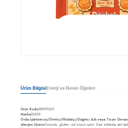
Ürün Bilgisi
Enerji ve Besin Öğeleri
Ürün Kodu
00099069
Marka
ÜLKER
Gıda İşletmecisi/Üretici/İthalatçı/Dağıtıcı Adı veya Ticari Ünvan
Alerjen Uyarısı
Yumurta, gluten, süt ürünü içerir. Eser miktarda sert kab