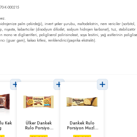
70-K-000215
mez.
drojenize palm çekirdeği), invert şeker şurubu, maltodekstrin, nem vericiler (sorbitol, g
ı, nişasta, kabartıcılar (disodyum difosfat, sodyum hidrojen karbonat), tuz, stabilizatör 
in mono ve digliseritleri, poligliserol polirisinoleat, soya lesitini, yağ asitlerinin poliglise
rıcı (guar gam), kakao kitlesi, renklendirici(paprika ekstraktı).
lu Kek
Ülker Dankek
Dankek Rulo
g
Rulo Porsiyon
Porsiyon Muzlu
Çikolatalı 28 g
28 g