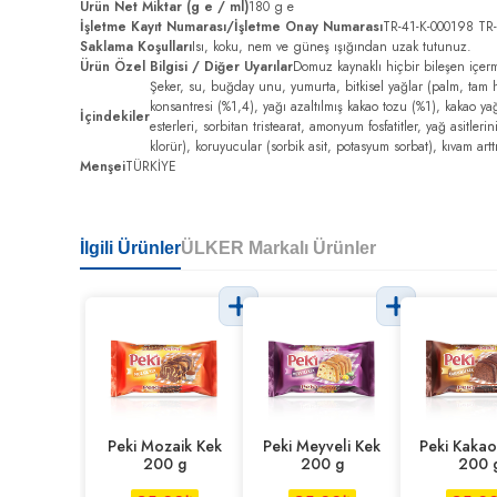
Ürün Net Miktar (g e / ml)
180 g e
İşletme Kayıt Numarası/İşletme Onay Numarası
TR-41-K-000198 TR-
Saklama Koşulları
Isı, koku, nem ve güneş ışığından uzak tutunuz.
Ürün Özel Bilgisi / Diğer Uyarılar
Domuz kaynaklı hiçbir bileşen içer
Şeker, su, buğday unu, yumurta, bitkisel yağlar (palm, tam hi
konsantresi (%1,4), yağı azaltılmış kakao tozu (%1), kakao yağ
İçindekiler
esterleri, sorbitan tristearat, amonyum fosfatitler, yağ asitlerin
klorür), koruyucular (sorbik asit, potasyum sorbat), kıvam arttı
Menşei
TÜRKİYE
İlgili Ürünler
ÜLKER Markalı Ürünler
Peki Mozaik Kek
Peki Meyveli Kek
Peki Kakao
200 g
200 g
200 