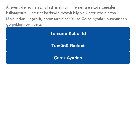
Alışveriş deneyiminizi iyileştirmek için internet sitemizde çerezler
kullanıyoruz. Çerezler hakkında detaylı bilgiye
Çerez Aydınlatma
Metni'nden
ulaşabilir, çerez tercihlerinizi ise Çerez Ayarları butonundan
gerçekleştirebilirsiniz.
Tümünü Kabul Et
Tümünü Reddet
Çerez Ayarları
Sepete Ekle