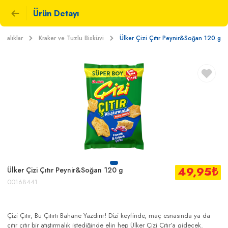
Ürün Detayı
ırmalıklar
Kraker ve Tuzlu Bisküvi
Ülker Çizi Çıtır Peynir&Soğan 120 g
49,95
₺
Ülker Çizi Çıtır Peynir&Soğan 120 g
00168441
Çizi Çıtır, Bu Çıtırtı Bahane Yazdırır! Dizi keyfinde, maç esnasında ya da
çıtır çıtır bir atıştırmalık istediğinde elin hep Ülker Çizi Çıtır’a gidecek.