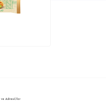
ı ve Adresi
Ülker