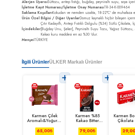
Alerjen Uyarısı
Süttozu, antep fıstığı, buğday, peyniraltı suyu, soya içer
İşletme Kayıt Numarası/İşletme Onay Numarası
TR-34-K-009464
Saklama Koşulları
Kokudan ve nemden uzakta, 18-22°C' de muhafaza e
Ürün Özel Bilgisi / Diğer Uyarılar
Domuz kaynaklı hiçbir bileşen içerm
Çıtır Kadayıflı, Antep Fıstıklı Dolgulu (%34) Sütlü Çikolata, 
İçindekiler
[Buğday Unu, Şeker], Peyniraltı Suyu Tozu, Yağsız Süttozu, Ma
Kakao kuru maddesi en az %30 'dur.
Menşei
TÜRKİYE
İlgili Ürünler
ÜLKER Markalı Ürünler
Karmen Çilek
Karmen %85
Karmen Bol
Aromalı&Yoğurtlu
Kakao Bitter
Çikolata
Sütlü Çikolata
Çikolata 100 g
100 g
65,00
₺
79,00
₺
29,0