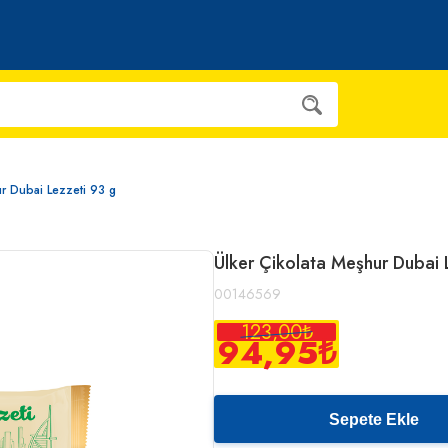
ur Dubai Lezzeti 93 g
Ülker Çikolata Meşhur Dubai 
00146569
123,00
₺
94,95
₺
Sepete Ekle