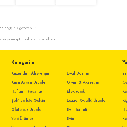
da değişiklik gösterebilir.
iparişlerin iptal edilmesi hakkı saklıdır.
Kategoriler
Y
Kazandırır Alışverişin
Evcil Dostlar
Ya
Kasa Arkası Ürünler
Giyim & Aksesuar
Gü
Haftanın Fırsatları
Elektronik
Ku
Şok'tan İste Gelsin
Lezzet Ödüllü Ürünler
Ki
Glutensiz Ürünler
Ev İnterneti
Ha
Yeni Ürünler
Evin
Ku