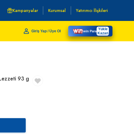
Kampanyalar
Kurumsal
Yatırımcı İlişkileri
Yükle
Giriş Yap / Üye Ol
win Para
Kazan
Lezzeti 93 g