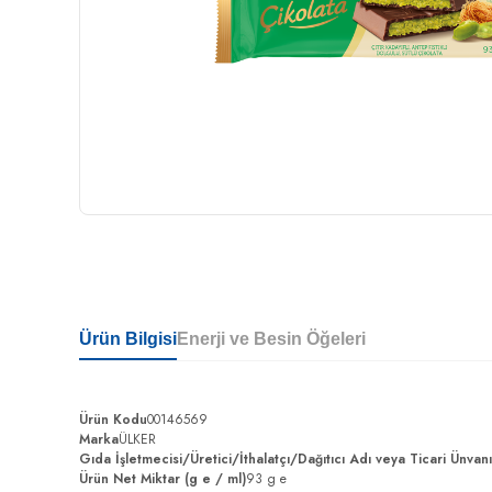
Ürün Bilgisi
Enerji ve Besin Öğeleri
Ürün Kodu
00146569
Marka
ÜLKER
Gıda İşletmecisi/Üretici/İthalatçı/Dağıtıcı Adı veya Ticari Ünvan
Ürün Net Miktar (g e / ml)
93 g e