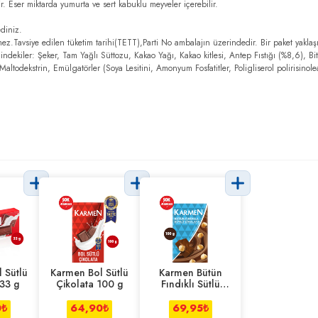
ir. Eser miktarda yumurta ve sert kabuklu meyveler içerebilir.
diniz.
ez.Tavsiye edilen tüketim tarihi(TETT),Parti No ambalajın üzerindedir. Bir paket yaklaş
İçindekiler: Şeker, Tam Yağlı Süttozu, Kakao Yağı, Kakao kitlesi, Antep Fıstığı (%8,6), Bi
ltodekstrin, Emülgatörler (Soya Lesitini, Amonyum Fosfatitler, Poligliserol polirisinole
 Sütlü
Karmen Bol Sütlü
Karmen Bütün
 33 g
Çikolata 100 g
Fındıklı Sütlü
Çikolata 100 g
0
₺
64,90
₺
69,95
₺