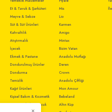
Yemeklik Malzemeler
Piyale
Yat
Et & Tavuk & Şarküteri
Mis
İl
Meyve & Sebze
Lio
Süt & Süt Ürünleri
Karmen
Kahvaltılık
Amigo
Atıştırmalık
Mintax
İçecek
Bizim Vatan
Ekmek & Pastane
Anadolu Mutfağı
Dondurulmuş Ürünler
Deren
Dondurma
Crown
Temizlik
Anadolu Çiftliği
Kağıt Ürünleri
Mon Amour
Kişisel Bakım & Kozmetik
Bebeland
Anne - Bebek & Çocuk
Altın Küp
×