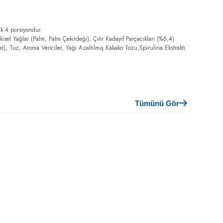
ık 4 porsiyondur.
tkisel Yağlar (Palm, Palm Çekirdeği), Çıtır Kadayıf Parçacıkları (%6,4)
at), Tuz, Aroma Vericiler, Yağı Azaltılmış Kakako Tozu,Spirulina Ekstraktı.
Tümünü Gör