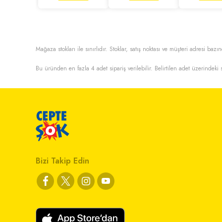
Mağaza stokları ile sınırlıdır. Stoklar, satış noktası ve müşteri adresi bazın
Bu üründen en fazla
4
adet sipariş verilebilir. Belirtilen adet üzerindeki s
Bizi Takip Edin