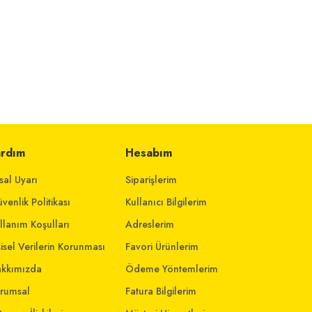
ardım
Hesabım
sal Uyarı
Siparişlerim
venlik Politikası
Kullanıcı Bilgilerim
llanım Koşulları
Adreslerim
şisel Verilerin Korunması
Favori Ürünlerim
kkımızda
Ödeme Yöntemlerim
rumsal
Fatura Bilgilerim