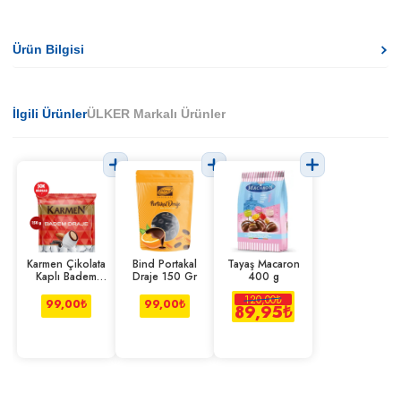
Ürün Bilgisi
İlgili Ürünler
ÜLKER Markalı Ürünler
Karmen Çikolata
Bind Portakal
Tayaş Macaron
Kaplı Badem
Draje 150 Gr
400 g
Draje 150 g
120,00
₺
99,00
₺
99,00
₺
89,95
₺