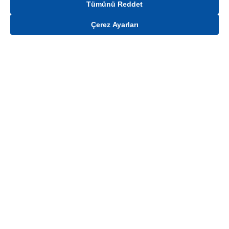
Tümünü Reddet
Çerez Ayarları
Gelince Haber Ver
Mağaza stokları ile sınırlıdır. Stoklar, satış noktası ve müşteri adresi bazında
değişiklik gösterebilir.
Bu üründen en fazla
100
adet sipariş verilebilir. Belirtilen adet üzerindeki
siparişlerin iptal edilmesi hakkı saklıdır.