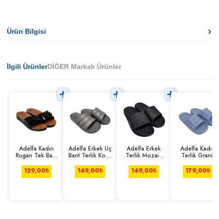
Ürün Bilgisi
İlgili Ürünler
DİĞER Markalı Ürünler
Adelfa Kadın
Adelfa Erkek Üç
Adelfa Erkek
Adelfa Kadın
Rugan Tek Bant
Bant Terlik Koyu
Terlik Mozaik
Terlik Granit
Terlik
Gri
Desen Siyah
Açık Mavi
129,00
₺
149,00
₺
149,00
₺
179,00
₺