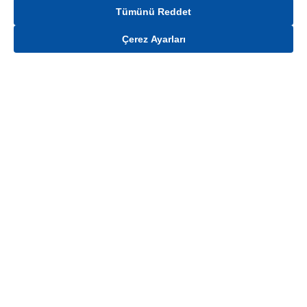
Tümünü Reddet
Çerez Ayarları
Gelince Haber Ver
Mağaza stokları ile sınırlıdır. Stoklar, satış noktası ve müşteri adresi bazında
değişiklik gösterebilir.
Bu üründen en fazla
100
adet sipariş verilebilir. Belirtilen adet üzerindeki
siparişlerin iptal edilmesi hakkı saklıdır.