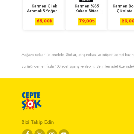
Karmen Çilek
Karmen %85
Karmen Bol
Aromalı&Yoğurtlu
Kakao Bitter
Çikolata
Sütlü Çikolata
Çikolata 100 g
100 g
65,00
₺
79,00
₺
29,0
Mağaza stokları ile sınırlıdır. Stoklar, satış noktası ve müşteri adresi bazın
Bu üründen en fazla
100
adet sipariş verilebilir. Belirtilen adet üzerindek
Bizi Takip Edin