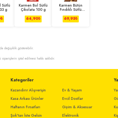
 Sütlü
Karmen Bol Sütlü
Karmen Bütün
 33 g
Çikolata 100 g
Fındıklı Sütlü
Çikolata 100 g
0
₺
64,90
₺
69,95
₺
da değişiklik gösterebilir.
i siparişlerin iptal edilmesi hakkı saklıdır.
Kategoriler
Y
Kazandırır Alışverişin
Ev & Yaşam
Ya
Kasa Arkası Ürünler
Evcil Dostlar
Gü
Haftanın Fırsatları
Giyim & Aksesuar
Ku
Şok'tan İste Gelsin
Elektronik
Ki