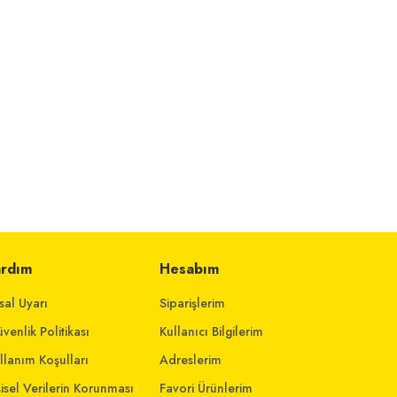
ardım
Hesabım
sal Uyarı
Siparişlerim
venlik Politikası
Kullanıcı Bilgilerim
llanım Koşulları
Adreslerim
şisel Verilerin Korunması
Favori Ürünlerim