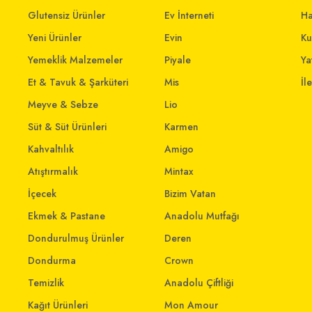
Glutensiz Ürünler
Ev İnterneti
Ha
Yeni Ürünler
Evin
Ku
Yemeklik Malzemeler
Piyale
Yat
Et & Tavuk & Şarküteri
Mis
İl
Meyve & Sebze
Lio
Süt & Süt Ürünleri
Karmen
Kahvaltılık
Amigo
Atıştırmalık
Mintax
İçecek
Bizim Vatan
Ekmek & Pastane
Anadolu Mutfağı
Dondurulmuş Ürünler
Deren
Dondurma
Crown
Temizlik
Anadolu Çiftliği
Kağıt Ürünleri
Mon Amour