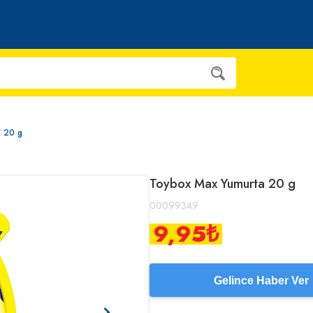
a 20 g
Toybox Max Yumurta 20 g
00099349
9,95
₺
Gelince Haber Ver