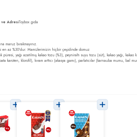
ı ve Adresi
Toybox gıda
ına maruz bırakmayınız.
si en az %30'dur. Mamülerimizin hiçbir çeşidinde domuz
dık püresi, yağı azatılmış kakao tozu (%3), peyniraltı suyu tozu (süt), kakao yağı, kakao ki
sı, bata karoten, klorofil), kıvam arttıcı (akasya gamı), parlatıcılar (karnauba mumu, bal