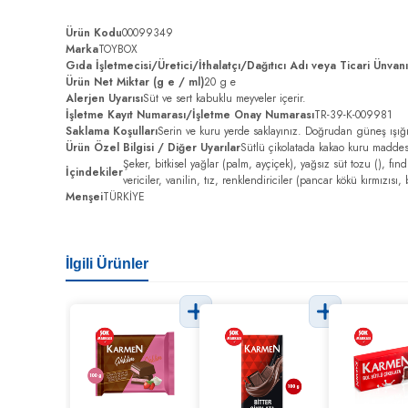
Ürün Kodu
00099349
Marka
TOYBOX
Gıda İşletmecisi/Üretici/İthalatçı/Dağıtıcı Adı veya Ticari Ünvan
Ürün Net Miktar (g e / ml)
20 g e
Alerjen Uyarısı
Süt ve sert kabuklu meyveler içerir.
İşletme Kayıt Numarası/İşletme Onay Numarası
TR-39-K-009981
Saklama Koşulları
Serin ve kuru yerde saklayınız. Doğrudan güneş ışığ
Ürün Özel Bilgisi / Diğer Uyarılar
Sütlü çikolatada kakao kuru madde
Şeker, bitkisel yağlar (palm, ayçiçek), yağsız süt tozu (), fın
İçindekiler
vericiler, vanilin, tız, renklendiriciler (pancar kökü kırmızı
Menşei
TÜRKİYE
İlgili Ürünler