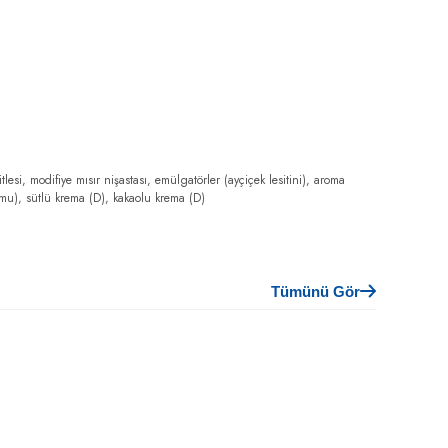
tlesi, modifiye mısır nişastası, emülgatörler (ayçiçek lesitini), aroma
 mumu), sütlü krema (D), kakaolu krema (D)
Tümünü Gör