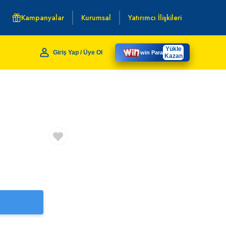
Kampanyalar
Kurumsal
Yatırımcı İlişkileri
Yükle
Giriş Yap / Üye Ol
win Para
Kazan