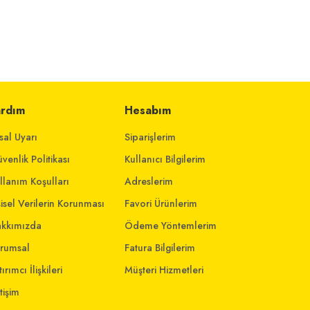
ardım
Hesabım
sal Uyarı
Siparişlerim
venlik Politikası
Kullanıcı Bilgilerim
llanım Koşulları
Adreslerim
şisel Verilerin Korunması
Favori Ürünlerim
kkımızda
Ödeme Yöntemlerim
rumsal
Fatura Bilgilerim
ırımcı İlişkileri
Müşteri Hizmetleri
etişim