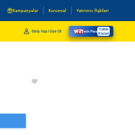
Kampanyalar
Kurumsal
Yatırımcı İlişkileri
Yükle
Giriş Yap / Üye Ol
win Para
Kazan