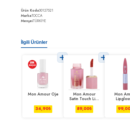
Ürün Kodu
00127521
Marka
TOCCA
Menşei
TÜRKİYE
İlgili Ürünler
Mon Amour Oje
Mon Amour
Mon Am
Satin Touch Likit
Lipglos
Allık
Lipsti
34,90
₺
89,00
₺
99,0