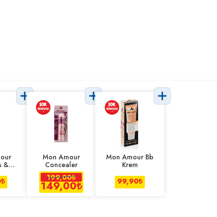
our
Mon Amour
Mon Amour Bb
s &
Concealer
Krem
ck
199,00
₺
0
₺
99,90
₺
149,00
₺