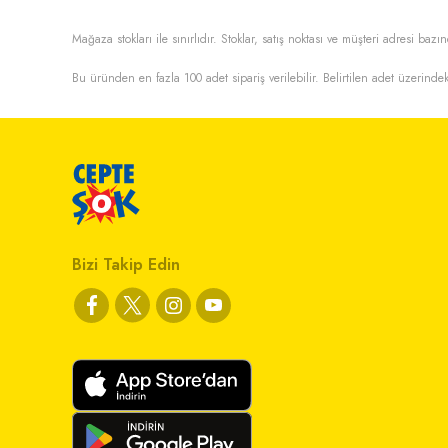
Mağaza stokları ile sınırlıdır. Stoklar, satış noktası ve müşteri adresi bazın
Bu üründen en fazla
100
adet sipariş verilebilir. Belirtilen adet üzerindek
Bizi Takip Edin