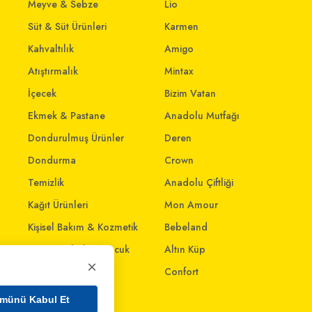
Meyve & Sebze
Lio
Süt & Süt Ürünleri
Karmen
Kahvaltılık
Amigo
Atıştırmalık
Mintax
İçecek
Bizim Vatan
Ekmek & Pastane
Anadolu Mutfağı
Dondurulmuş Ürünler
Deren
Dondurma
Crown
Temizlik
Anadolu Çiftliği
Kağıt Ürünleri
Mon Amour
Kişisel Bakım & Kozmetik
Bebeland
Anne - Bebek & Çocuk
Altın Küp
×
Oyuncak
Confort
Ev & Yaşam
münü Kabul Et