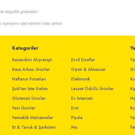
da değişiklik gösterebilir.
i siparişlerin iptal edilmesi hakkı saklıdır.
Kategoriler
Y
Kazandırır Alışverişin
Evcil Dostlar
Ya
Kasa Arkası Ürünler
Giyim & Aksesuar
Gü
Haftanın Fırsatları
Elektronik
Ku
Şok'tan İste Gelsin
Lezzet Ödüllü Ürünler
Ki
Glutensiz Ürünler
Ev İnterneti
Ha
Yeni Ürünler
Evin
Ku
Yemeklik Malzemeler
Piyale
Yat
Et & Tavuk & Şarküteri
Mis
İl