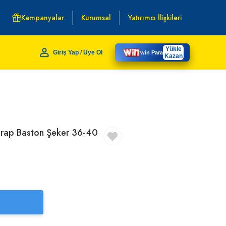
Kampanyalar
Kurumsal
Yatırımcı İlişkileri
Yükle
Giriş Yap / Üye Ol
win Para
Kazan
rap Baston Şeker 36-40