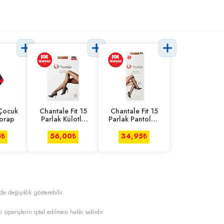
Çocuk
Chantale Fit 15
Chantale Fit 15
orap
Parlak Külotlu
Parlak Pantolon
Çorap
Çorabı 2'li
5
₺
56,00
₺
34,95
₺
da değişiklik gösterebilir.
i siparişlerin iptal edilmesi hakkı saklıdır.