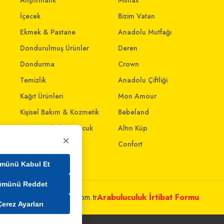
Atıştırmalık
Mintax
İçecek
Bizim Vatan
Ekmek & Pastane
Anadolu Mutfağı
Dondurulmuş Ürünler
Deren
Dondurma
Crown
Temizlik
Anadolu Çiftliği
Kağıt Ürünleri
Mon Amour
Kişisel Bakım & Kozmetik
Bebeland
Anne - Bebek & Çocuk
Altın Küp
×
Oyuncak
Confort
Ev & Yaşam
münü Kabul Et
ümünü Reddet
metleri@mim.sokmarket.com.tr
Arabuluculuk İrtibat Formu
Çerez Ayarları