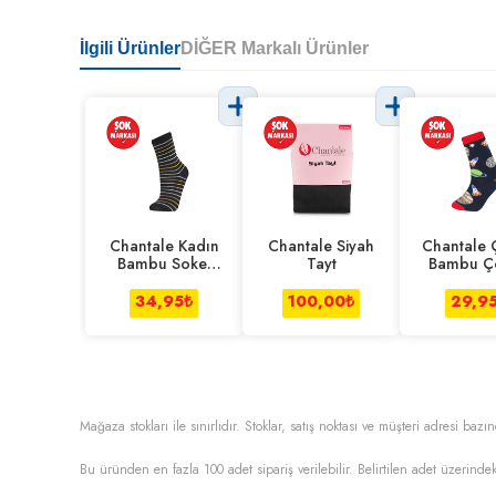
İlgili Ürünler
DİĞER Markalı Ürünler
Chantale Kadın
Chantale Siyah
Chantale 
Bambu Soket
Tayt
Bambu Ç
Çorap
34,95
₺
100,00
₺
29,9
Mağaza stokları ile sınırlıdır. Stoklar, satış noktası ve müşteri adresi bazın
Bu üründen en fazla
100
adet sipariş verilebilir. Belirtilen adet üzerindek