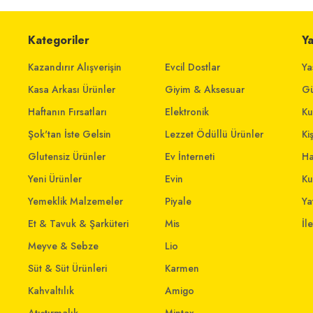
Kategoriler
Y
Kazandırır Alışverişin
Evcil Dostlar
Ya
Kasa Arkası Ürünler
Giyim & Aksesuar
Gü
Haftanın Fırsatları
Elektronik
Ku
Şok'tan İste Gelsin
Lezzet Ödüllü Ürünler
Ki
Glutensiz Ürünler
Ev İnterneti
Ha
Yeni Ürünler
Evin
Ku
Yemeklik Malzemeler
Piyale
Yat
Et & Tavuk & Şarküteri
Mis
İl
Meyve & Sebze
Lio
Süt & Süt Ürünleri
Karmen
Kahvaltılık
Amigo