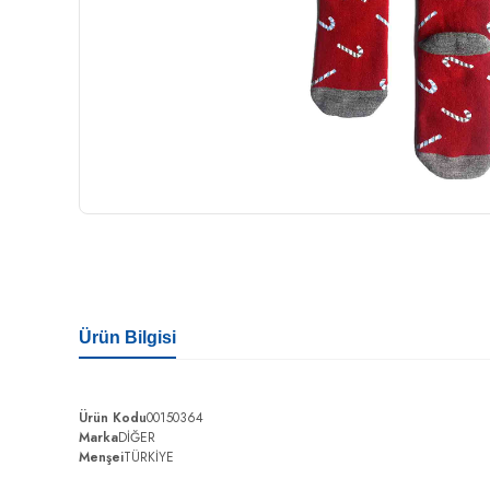
Ürün Bilgisi
Ürün Kodu
00150364
Marka
DİĞER
Menşei
TÜRKİYE