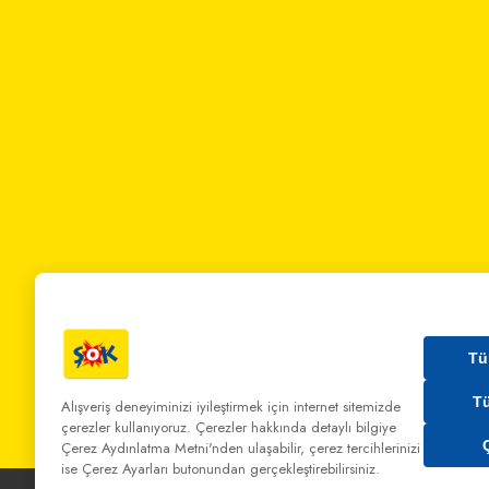
Tü
T
Alışveriş deneyiminizi iyileştirmek için internet sitemizde
çerezler kullanıyoruz. Çerezler hakkında detaylı bilgiye
Bizi Arayın:
0 850 808 00 00
Bize Yazın:
musterihiz
Çerez Aydınlatma Metni'nden
ulaşabilir, çerez tercihlerinizi
ise Çerez Ayarları butonundan gerçekleştirebilirsiniz.