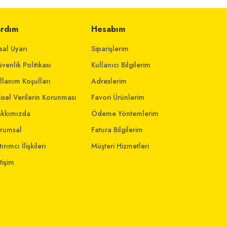
ardım
Hesabım
sal Uyarı
Siparişlerim
venlik Politikası
Kullanıcı Bilgilerim
llanım Koşulları
Adreslerim
şisel Verilerin Korunması
Favori Ürünlerim
kkımızda
Ödeme Yöntemlerim
rumsal
Fatura Bilgilerim
ırımcı İlişkileri
Müşteri Hizmetleri
etişim