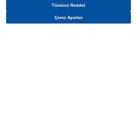
Tümünü Reddet
Çerez Ayarları
Gelince Haber Ver
Mağaza stokları ile sınırlıdır. Stoklar, satış noktası ve müşteri adresi bazında
değişiklik gösterebilir.
Bu üründen en fazla
100
adet sipariş verilebilir. Belirtilen adet üzerindeki
siparişlerin iptal edilmesi hakkı saklıdır.