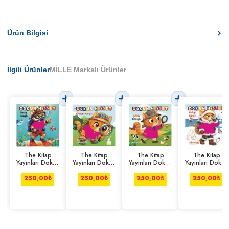
Ürün Bilgisi
İlgili Ürünler
MİLLE Markalı Ürünler
The Kitap
The Kitap
The Kitap
The Kitap
Yayınları Dokun
Yayınları Dokun
Yayınları Dokun
Yayınları Dokun
Hisset- Deniz
Hisset- Orman
Hisset-Çiftlik
Hisset-Kutup
Karıştı
Karıştı
Karıştı
Karıştı
250,00
₺
250,00
₺
250,00
₺
250,00
₺