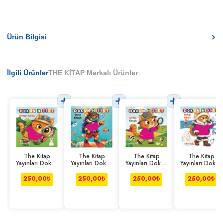
Ürün Bilgisi
İlgili Ürünler
THE KİTAP Markalı Ürünler
The Kitap
The Kitap
The Kitap
The Kitap
Yayınları Dokun
Yayınları Dokun
Yayınları Dokun
Yayınları Dokun
Hisset- Orman
Hisset- Deniz
Hisset-Çiftlik
Hisset-Kutup
Karıştı
Karıştı
Karıştı
Karıştı
250,00
₺
250,00
₺
250,00
₺
250,00
₺