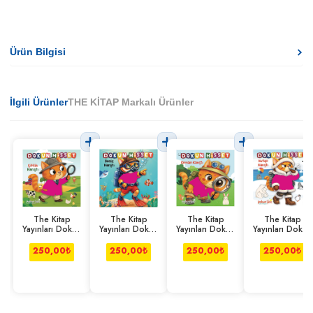
Ürün Bilgisi
İlgili Ürünler
THE KİTAP Markalı Ürünler
The Kitap
The Kitap
The Kitap
The Kitap
Yayınları Dokun
Yayınları Dokun
Yayınları Dokun
Yayınları Dokun
Hisset-Çiftlik
Hisset- Deniz
Hisset- Orman
Hisset-Kutup
Karıştı
Karıştı
Karıştı
Karıştı
250,00
₺
250,00
₺
250,00
₺
250,00
₺