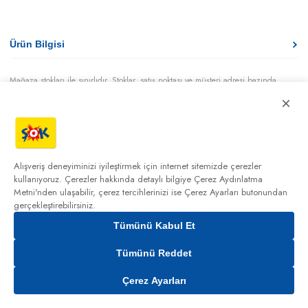
Ürün Bilgisi
Mağaza stokları ile sınırlıdır. Stoklar, satış noktası ve müşteri adresi bazında
değişiklik gösterebilir.
×
Bu üründen en fazla
100
adet sipariş verilebilir. Belirtilen adet üzerindeki
siparişlerin iptal edilmesi hakkı saklıdır.
Alışveriş deneyiminizi iyileştirmek için internet sitemizde çerezler
kullanıyoruz. Çerezler hakkında detaylı bilgiye
Çerez Aydınlatma
Metni'nden
ulaşabilir, çerez tercihlerinizi ise Çerez Ayarları butonundan
gerçekleştirebilirsiniz.
Tümünü Kabul Et
Tümünü Reddet
Çerez Ayarları
Gelince Haber Ver