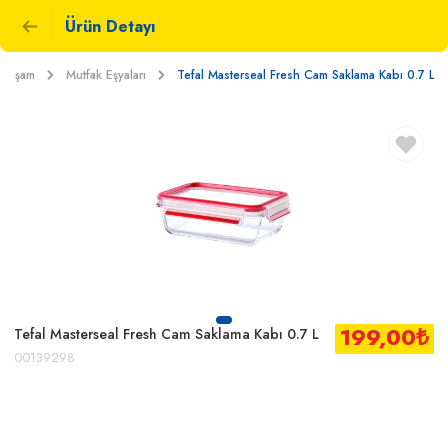
Ürün Detayı
 Yaşam
Mutfak Eşyaları
Tefal Masterseal Fresh Cam Saklama Kabı 0.7 L
199,00
₺
Tefal Masterseal Fresh Cam Saklama Kabı 0.7 L
00139298