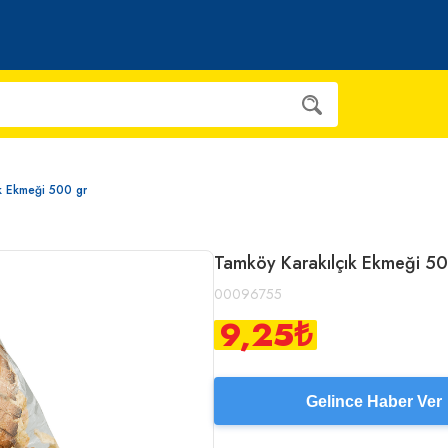
k Ekmeği 500 gr
Tamköy Karakılçık Ekmeği 50
00096755
9,25
₺
Gelince Haber Ver