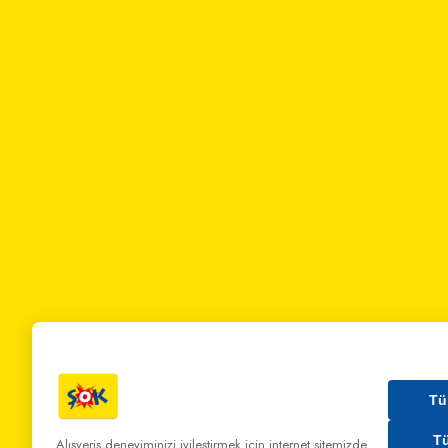
Tü
T
Alışveriş deneyiminizi iyileştirmek için internet sitemizde