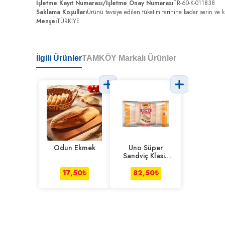
İşletme Kayıt Numarası/İşletme Onay Numarası
TR-60-K-011838
Saklama Koşulları
Ürünü tavsiye edilen tüketim tarihine kadar serin ve 
Menşei
TÜRKİYE
İlgili Ürünler
TAMKÖY Markalı Ürünler
Odun Ekmek
Uno Süper
Sandviç Klasik
400 g
17,50
₺
82,50
₺