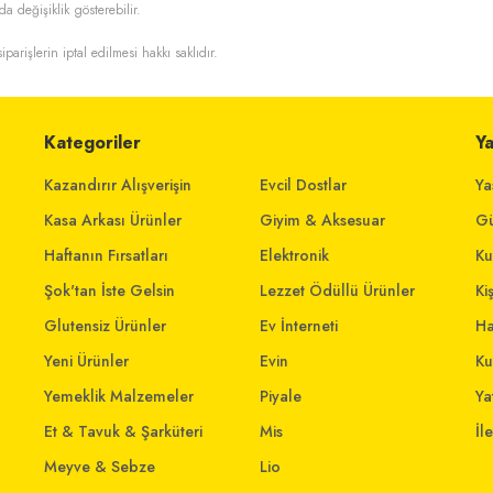
da değişiklik gösterebilir.
iparişlerin iptal edilmesi hakkı saklıdır.
Kategoriler
Y
Kazandırır Alışverişin
Evcil Dostlar
Ya
Kasa Arkası Ürünler
Giyim & Aksesuar
Gü
Haftanın Fırsatları
Elektronik
Ku
Şok'tan İste Gelsin
Lezzet Ödüllü Ürünler
Ki
Glutensiz Ürünler
Ev İnterneti
Ha
Yeni Ürünler
Evin
Ku
Yemeklik Malzemeler
Piyale
Yat
Et & Tavuk & Şarküteri
Mis
İl
Meyve & Sebze
Lio