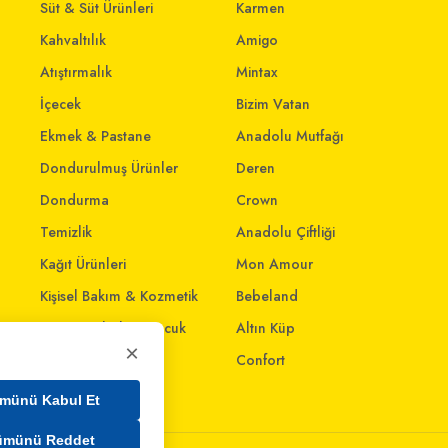
Süt & Süt Ürünleri
Karmen
Kahvaltılık
Amigo
Atıştırmalık
Mintax
İçecek
Bizim Vatan
Ekmek & Pastane
Anadolu Mutfağı
Dondurulmuş Ürünler
Deren
Dondurma
Crown
Temizlik
Anadolu Çiftliği
Kağıt Ürünleri
Mon Amour
Kişisel Bakım & Kozmetik
Bebeland
Anne - Bebek & Çocuk
Altın Küp
×
Oyuncak
Confort
Ev & Yaşam
münü Kabul Et
ümünü Reddet