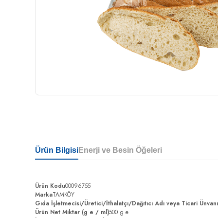
Ürün Bilgisi
Enerji ve Besin Öğeleri
Ürün Kodu
00096755
Marka
TAMKÖY
Gıda İşletmecisi/Üretici/İthalatçı/Dağıtıcı Adı veya Ticari Ünvan
Ürün Net Miktar (g e / ml)
500 g e