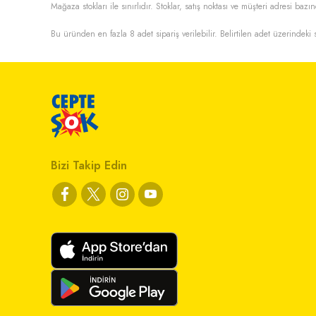
Mağaza stokları ile sınırlıdır. Stoklar, satış noktası ve müşteri adresi bazın
Bu üründen en fazla
8
adet sipariş verilebilir. Belirtilen adet üzerindeki s
Bizi Takip Edin