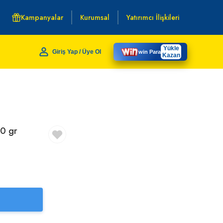
Kampanyalar
Kurumsal
Yatırımcı İlişkileri
Yükle
Giriş Yap / Üye Ol
win Para
Kazan
0 gr