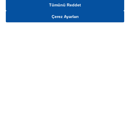
Tümünü Reddet
Çerez Ayarları
Gelince Haber Ver
Mağaza stokları ile sınırlıdır. Stoklar, satış noktası ve müşteri adresi bazında
değişiklik gösterebilir.
Bu üründen en fazla
6
adet sipariş verilebilir. Belirtilen adet üzerindeki
siparişlerin iptal edilmesi hakkı saklıdır.