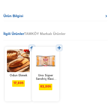
Ürün Bilgisi
İlgili Ürünler
TAMKÖY Markalı Ürünler
Odun Ekmek
Uno Süper
Sandviç Klasik
400 g
17,50
₺
82,50
₺