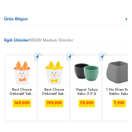
Ürün Bilgisi
İlgili Ürünler
DİĞER Markalı Ürünler
Best Choıce
Best Choıce
Viapot Tokyo
1 No Elvan Kare
Dekoratif Saksı
Dekoratif Saksı
Saksı 0.9 Lt
Kaktüs Saksı
10 Cm
13 Cm
120 Ml
169,00
₺
199,00
₺
75,00
₺
7,95
₺