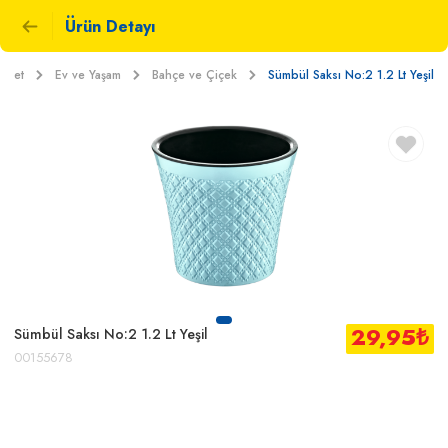
Ürün Detayı
rket
Ev ve Yaşam
Bahçe ve Çiçek
Sümbül Saksı No:2 1.2 Lt Yeşil
29,95
₺
Sümbül Saksı No:2 1.2 Lt Yeşil
00155678