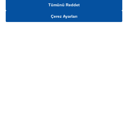
Tümünü Reddet
Çerez Ayarları
Gelince Haber Ver
Mağaza stokları ile sınırlıdır. Stoklar, satış noktası ve müşteri adresi bazında
değişiklik gösterebilir.
Bu üründen en fazla
100
adet sipariş verilebilir. Belirtilen adet üzerindeki
siparişlerin iptal edilmesi hakkı saklıdır.