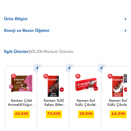
Ürün Bilgisi
Enerji ve Besin Öğeleri
İlgili Ürünler
ŞÖLEN Markalı Ürünler
Karmen Çilek
Karmen %85
Karmen Bol
Karmen Bol
Aromalı&Yoğurtlu
Kakao Bitter
Sütlü Çikolata
Sütlü Çikolata
Sütlü Çikolata
Çikolata 100 g
33 g
100 g
100 g
65,00
₺
79,00
₺
29,00
₺
64,90
₺