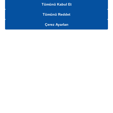
Tümünü Kabul Et
Tümünü Reddet
Çerez Ayarları
Gelince Haber Ver
Mağaza stokları ile sınırlıdır. Stoklar, satış noktası ve müşteri adresi bazında
değişiklik gösterebilir.
Bu üründen en fazla
100
adet sipariş verilebilir. Belirtilen adet üzerindeki