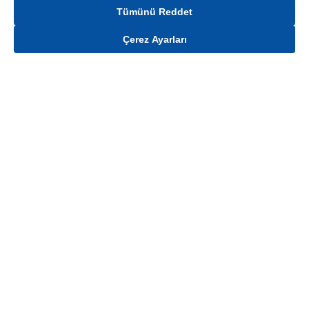
Tümünü Reddet
Çerez Ayarları
Gelince Haber Ver
Mağaza stokları ile sınırlıdır. Stoklar, satış noktası ve müşteri adresi bazında
değişiklik gösterebilir.
Bu üründen en fazla
100
adet sipariş verilebilir. Belirtilen adet üzerindeki
siparişlerin iptal edilmesi hakkı saklıdır.