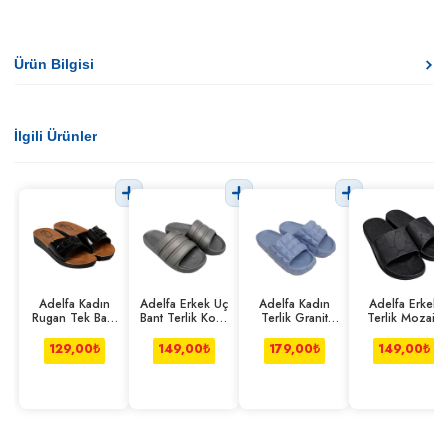
Ürün Bilgisi
İlgili Ürünler
Adelfa Kadın
Adelfa Erkek Üç
Adelfa Kadın
Adelfa Erkek
Rugan Tek Bant
Bant Terlik Koyu
Terlik Granit
Terlik Mozaik
Terlik
Gri
Açık Mavi
Desen Siyah
129,00
₺
149,00
₺
179,00
₺
149,00
₺