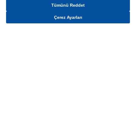
Tümünü Reddet
Çerez Ayarları
Gelince Haber Ver
Mağaza stokları ile sınırlıdır. Stoklar, satış noktası ve müşteri adresi bazında
değişiklik gösterebilir.
Bu üründen en fazla
100
adet sipariş verilebilir. Belirtilen adet üzerindeki
siparişlerin iptal edilmesi hakkı saklıdır.