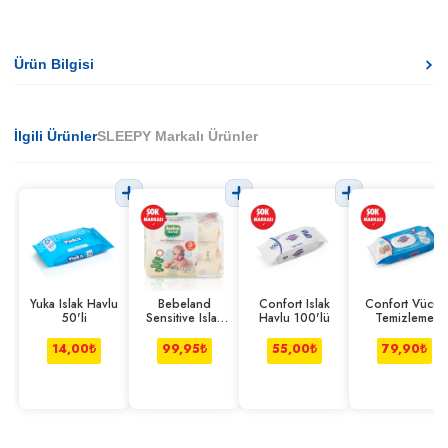
Ürün Bilgisi
İlgili Ürünler
SLEEPY Markalı Ürünler
Yuka Islak Havlu
Bebeland
Confort Islak
Confort Vücut
50'li
Sensitive Islak
Havlu 100'lü
Temizleme
Bebek Havlusu
Havlusu 50
3*60 Adet
Adet
14,00
₺
99,95
₺
55,00
₺
79,90
₺