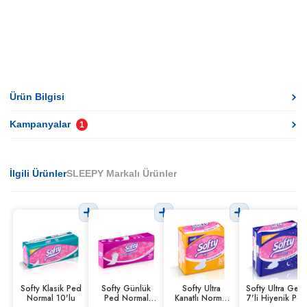
Ürün Bilgisi
Kampanyalar
1
İlgili Ürünler
SLEEPY Markalı Ürünler
Softy Klasik Ped
Softy Günlük
Softy Ultra
Softy Ultra Gec
Normal 10'lu
Ped Normal
Kanatlı Normal
7'li Hiyenik Ped