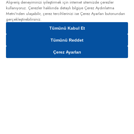
Alışveriş deneyiminizi iyileştirmek için internet sitemizde çerezler
kullanıyoruz. Çerezler hakkında detaylı bilgiye
Çerez Aydınlatma
Metni'nden
ulaşabilir, çerez tercihlerinizi ise Çerez Ayarları butonundan
gerçekleştirebilirsiniz.
Tümünü Kabul Et
Tümünü Reddet
Çerez Ayarları
Gelince Haber Ver