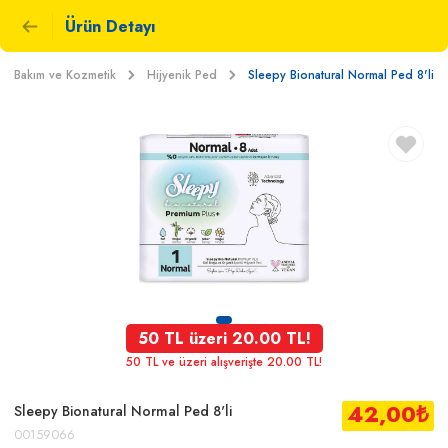
Ürün Detayı
sel Bakım ve Kozmetik
Hijyenik Ped
Sleepy Bionatural Normal Ped 8'li
50 TL üzeri 20.00 TL!
50 TL ve üzeri alışverişte 20.00 TL!
42,00
₺
Sleepy Bionatural Normal Ped 8'li
00159066