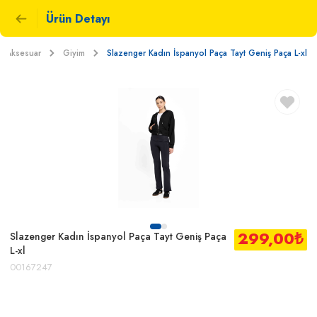
Ürün Detayı
e Aksesuar
Giyim
Slazenger Kadın İspanyol Paça Tayt Geniş Paça L-xl
299,00
₺
Slazenger Kadın İspanyol Paça Tayt Geniş Paça
L-xl
00167247