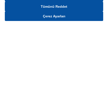
Tümünü Reddet
Çerez Ayarları
Gelince Haber Ver
Mağaza stokları ile sınırlıdır. Stoklar, satış noktası ve müşteri adresi bazında
değişiklik gösterebilir.
Bu üründen en fazla
100
adet sipariş verilebilir. Belirtilen adet üzerindeki
siparişlerin iptal edilmesi hakkı saklıdır.