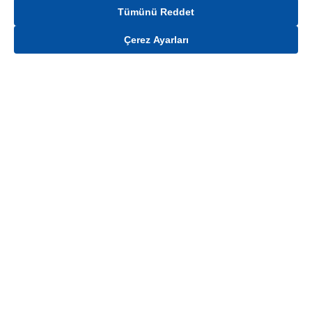
Tümünü Reddet
Çerez Ayarları
Gelince Haber Ver
Mağaza stokları ile sınırlıdır. Stoklar, satış noktası ve müşteri adresi bazında
değişiklik gösterebilir.
Bu üründen en fazla
100
adet sipariş verilebilir. Belirtilen adet üzerindeki
siparişlerin iptal edilmesi hakkı saklıdır.