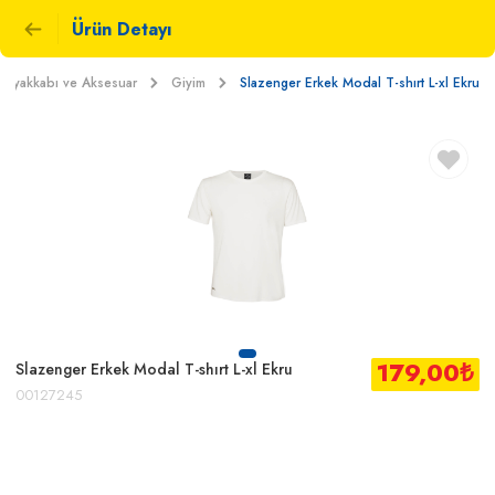
Ürün Detayı
-Ayakkabı ve Aksesuar
Giyim
Slazenger Erkek Modal T-shırt L-xl Ekru
179,00
₺
Slazenger Erkek Modal T-shırt L-xl Ekru
00127245